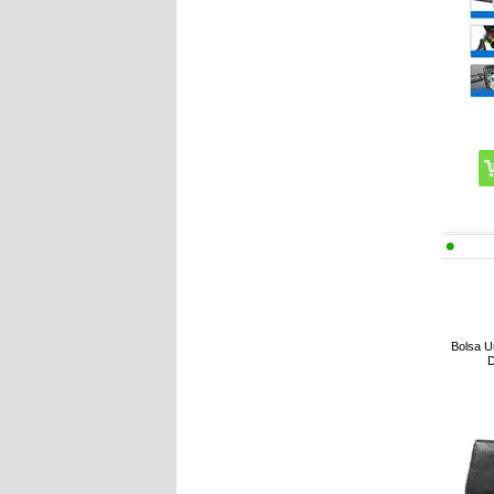
Bolsa U
D