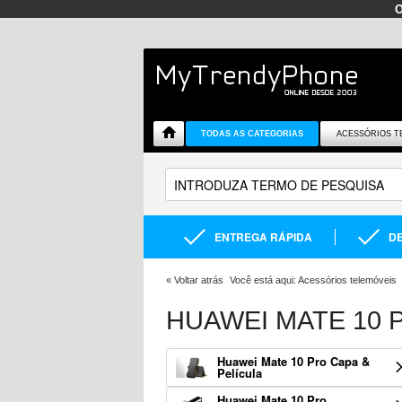
TODAS AS CATEGORIAS
ACESSÓRIOS T
ENTREGA RÁPIDA
DE
«
Voltar atrás
Você está aqui:
Acessórios telemóveis
HUAWEI MATE 10 
Huawei Mate 10 Pro Capa &
Película
Huawei Mate 10 Pro