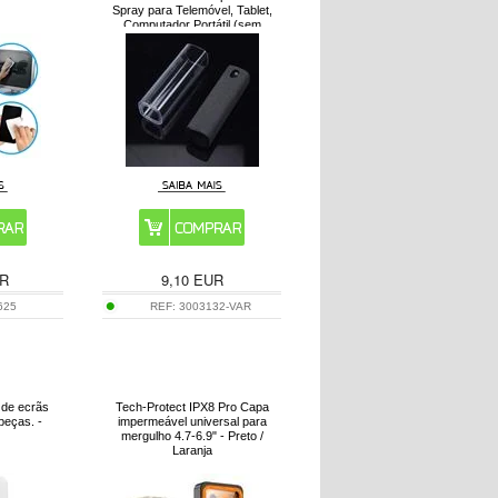
Spray para Telemóvel, Tablet,
Computador Portátil (sem
Líquido)
R
9,10
EUR
625
REF:
3003132-VAR
 de ecrãs
Tech-Protect IPX8 Pro Capa
peças. -
impermeável universal para
mergulho 4.7-6.9" - Preto /
Laranja