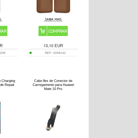
R
13,10
EUR
9208
REF:
2008142
o Charging
Cabo flex de Conector de
ble Repair
Carregamento para Huawei
Mate 10 Pro