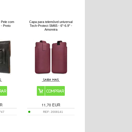
m Pele com
Capa para telemóvel universal
 - Preto
Tech-Protect SM65 - 6"-6.9" -
Amoreira
R
11,70
EUR
747
REF:
2008141