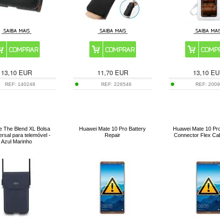
13,10
EUR
11,70
EUR
13,10
EU
REF:
140248
REF:
226546
REF:
200
e The Blend XL Bolsa
Huawei Mate 10 Pro Battery
Huawei Mate 10 Pr
rsal para telemóvel -
Repair
Connector Flex Ca
Azul Marinho