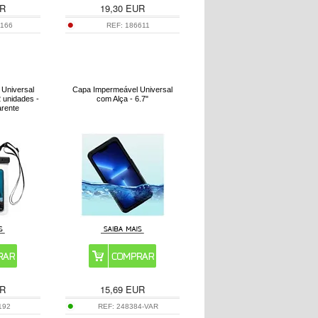
R
19,30
EUR
1166
REF:
186611
 Universal
Capa Impermeável Universal
2 unidades -
com Alça - 6.7"
arente
R
15,69
EUR
192
REF:
248384-VAR