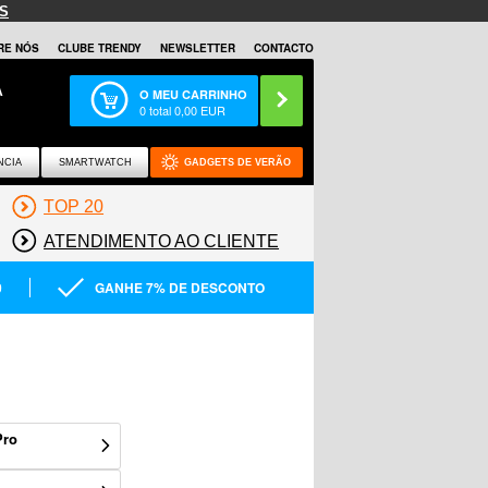
S
RE NÓS
CLUBE TRENDY
NEWSLETTER
CONTACTO
A
O MEU CARRINHO
0
total
0,00
EUR
NCIA
SMARTWATCH
GADGETS DE VERÃO
TOP 20
ATENDIMENTO AO CLIENTE
0
GANHE 7% DE DESCONTO
Pro