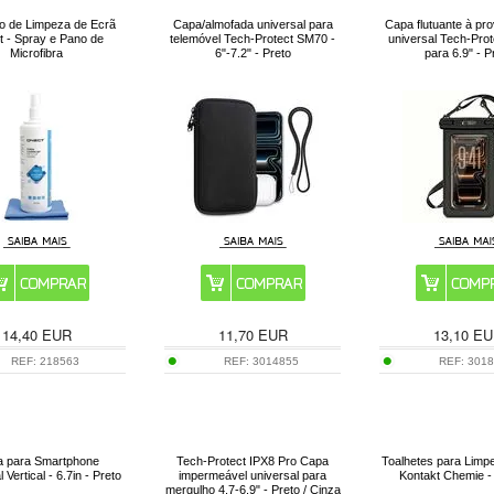
o de Limpeza de Ecrã
Capa/almofada universal para
Capa flutuante à pr
 - Spray e Pano de
telemóvel Tech-Protect SM70 -
universal Tech-Pr
Microfibra
6"-7.2" - Preto
para 6.9" - P
14,40
EUR
11,70
EUR
13,10
EU
REF:
218563
REF:
3014855
REF:
301
a para Smartphone
Tech-Protect IPX8 Pro Capa
Toalhetes para Limp
 Vertical - 6.7in - Preto
impermeável universal para
Kontakt Chemie -
mergulho 4.7-6.9" - Preto / Cinza