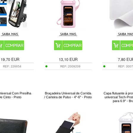
19,70
EUR
13,10
EUR
7,80
EU
REF:
226654
REF:
2009209
REF:
300
niversal Com Presilha
Braçadeira Universal de Corrida
Capa flutuante à pr
e Cinto - Preto
/ Carteira de Pulso - 4"-6" - Preto
universal Tech-Pr
para 6.9" - B