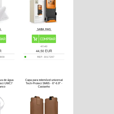
47,40
R
44,50
EUR
7809
REF:
3017287
ova de água
Capa para telemóvel universal
otect UWC7
Tech-Protect SM65 - 6"-6.9" -
ranco
Castanho