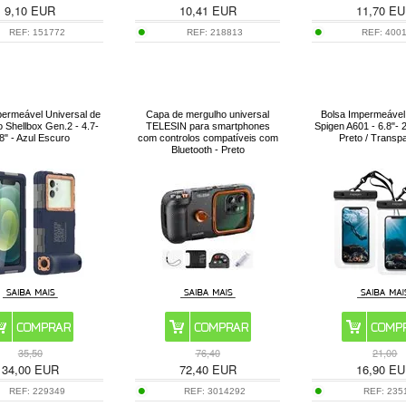
9,10
EUR
10,41
EUR
11,70
EU
REF:
151772
REF:
218813
REF:
400
ermeável Universal de
Capa de mergulho universal
Bolsa Impermeável
 Shellbox Gen.2 - 4.7-
TELESIN para smartphones
Spigen A601 - 6.8"- 
8" - Azul Escuro
com controlos compatíveis com
Preto / Transp
Bluetooth - Preto
35,50
76,40
21,00
34,00
EUR
72,40
EUR
16,90
EU
REF:
229349
REF:
3014292
REF:
235