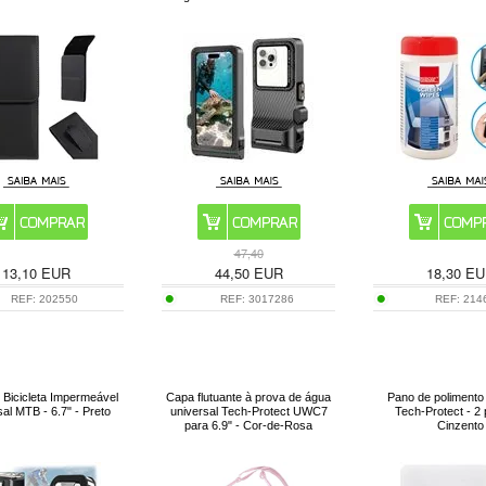
47,40
13,10
EUR
44,50
EUR
18,30
EU
REF:
202550
REF:
3017286
REF:
214
 Bicicleta Impermeável
Capa flutuante à prova de água
Pano de polimento
al MTB - 6.7" - Preto
universal Tech-Protect UWC7
Tech-Protect - 2 
para 6.9" - Cor-de-Rosa
Cinzento