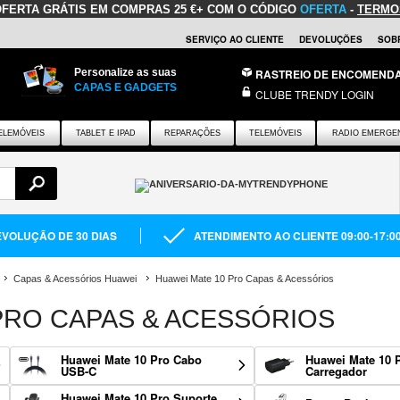
OFERTA GRÁTIS
EM COMPRAS 25 €+ COM O CÓDIGO
OFERTA
-
TERMO
SERVIÇO AO CLIENTE
DEVOLUÇÕES
SOB
Personalize as suas
RASTREIO DE ENCOMEND
CAPAS E GADGETS
CLUBE TRENDY LOGIN
ELEMÓVEIS
TABLET E IPAD
REPARAÇÕES
TELEMÓVEIS
RADIO EMERGE
VOLUÇÃO DE 30 DIAS
ATENDIMENTO AO CLIENTE 09:00-17:0
Capas & Acessórios Huawei
Huawei Mate 10 Pro Capas & Acessórios
PRO CAPAS & ACESSÓRIOS
Huawei Mate 10 Pro Cabo
Huawei Mate 10 
USB-C
Carregador
Huawei Mate 10 Pro Suporte