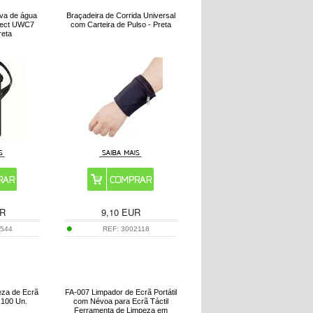
ova de água
Braçadeira de Corrida Universal
otect UWC7
com Carteira de Pulso - Preta
reta
R
9,10
EUR
8544
REF:
3002118
eza de Ecrã
FA-007 Limpador de Ecrã Portátil
 100 Un.
com Névoa para Ecrã Táctil
Ferramenta de Limpeza em