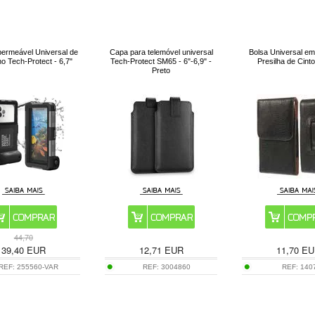
ermeável Universal de
Capa para telemóvel universal
Bolsa Universal e
o Tech-Protect - 6,7"
Tech-Protect SM65 - 6"-6,9" -
Presilha de Cinto
Preto
44,70
39,40
EUR
12,71
EUR
11,70
EU
REF:
255560-VAR
REF:
3004860
REF:
140