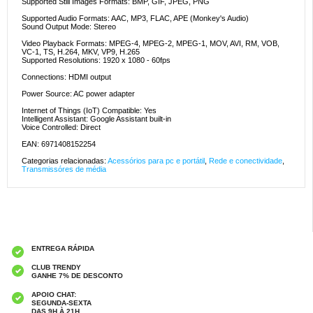
Supported Still Images Formats: BMP, GIF, JPEG, PNG
Supported Audio Formats: AAC, MP3, FLAC, APE (Monkey's Audio)
Sound Output Mode: Stereo
Video Playback Formats: MPEG-4, MPEG-2, MPEG-1, MOV, AVI, RM, VOB,
VC-1, TS, H.264, MKV, VP9, H.265
Supported Resolutions: 1920 x 1080 - 60fps
Connections: HDMI output
Power Source: AC power adapter
Internet of Things (IoT) Compatible: Yes
Intelligent Assistant: Google Assistant built-in
Voice Controlled: Direct
EAN: 6971408152254
Categorias relacionadas:
Acessórios para pc e portátil
,
Rede e conectividade
,
Transmissóres de média
ENTREGA RÁPIDA
CLUB TRENDY
GANHE 7% DE DESCONTO
APOIO CHAT:
SEGUNDA-SEXTA
DAS 9H À 21H