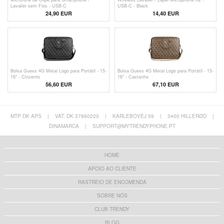
Lavalier sem Fios - USB-C
USB-C - Black
24,90 EUR
14,40 EUR
Bolsa Guess 4G Metal Logo para Portátil - 15-
Bolsa Guess 4G Metal Logo para Portátil - 15-
16" - Cinzento
16" - Castanho
56,60 EUR
67,10 EUR
MTP DK APS
|
VAT: DK 37860220
|
KARLEBOVEJ 59
|
3400 HILLERØD
|
DINAMARCA
|
SUPPORT@MYTRENDYPHONE.PT
HOME
APOIO AO CLIENTE
RASTREIO DE ENCOMENDA
SOBRE NÓS
CLUB TRENDY
BLOG