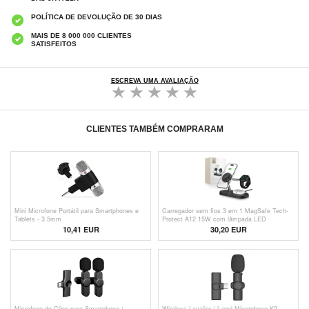
POLÍTICA DE DEVOLUÇÃO DE 30 DIAS
MAIS DE 8 000 000 CLIENTES
SATISFEITOS
ESCREVA UMA AVALIAÇÃO
CLIENTES TAMBÉM COMPRARAM
Mini Microfone Portátil para Smartphones e
Carregador sem fios 3 em 1 MagSafe Tech-
Tablets - 3.5mm
Protect A12 15W com lâmpada LED
incorporada - Preto
10,41
EUR
30,20 EUR
Microfone de Clipe para Smartphone /
Wireless Lavalier / Lapel Microphone K2 -