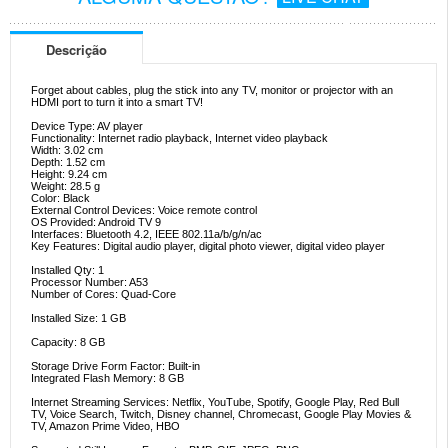
Descrição
Forget about cables, plug the stick into any TV, monitor or projector with an
HDMI port to turn it into a smart TV!
Device Type: AV player
Functionality: Internet radio playback, Internet video playback
Width: 3.02 cm
Depth: 1.52 cm
Height: 9.24 cm
Weight: 28.5 g
Color: Black
External Control Devices: Voice remote control
OS Provided: Android TV 9
Interfaces: Bluetooth 4.2, IEEE 802.11a/b/g/n/ac
Key Features: Digital audio player, digital photo viewer, digital video player
Installed Qty: 1
Processor Number: A53
Number of Cores: Quad-Core
Installed Size: 1 GB
Capacity: 8 GB
Storage Drive Form Factor: Built-in
Integrated Flash Memory: 8 GB
Internet Streaming Services: Netflix, YouTube, Spotify, Google Play, Red Bull
TV, Voice Search, Twitch, Disney channel, Chromecast, Google Play Movies &
TV, Amazon Prime Video, HBO