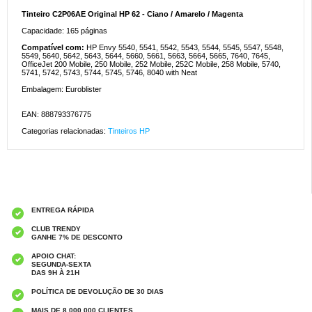
Tinteiro C2P06AE Original HP 62 - Ciano / Amarelo / Magenta
Capacidade: 165 páginas
Compatível com:
HP Envy 5540, 5541, 5542, 5543, 5544, 5545, 5547, 5548,
5549, 5640, 5642, 5643, 5644, 5660, 5661, 5663, 5664, 5665, 7640, 7645,
OfficeJet 200 Mobile, 250 Mobile, 252 Mobile, 252C Mobile, 258 Mobile, 5740,
5741, 5742, 5743, 5744, 5745, 5746, 8040 with Neat
Embalagem: Euroblister
EAN: 888793376775
Categorias relacionadas:
Tinteiros HP
ENTREGA RÁPIDA
CLUB TRENDY
GANHE 7% DE DESCONTO
APOIO CHAT:
SEGUNDA-SEXTA
DAS 9H À 21H
POLÍTICA DE DEVOLUÇÃO DE 30 DIAS
MAIS DE 8 000 000 CLIENTES