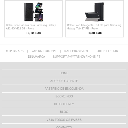
Bolsa Tipo Carteira para Samsung Galaxy
Bolsa Fólio Inteligente Tri-Fold para Samsung
A32 5G/M32 5G - Preto
Galaxy Tab S7 FE - Preto
13,10 EUR
18,30 EUR
MTP DK APS
|
VAT: DK 37860220
|
KARLEBOVEJ 59
|
3400 HILLERØD
|
DINAMARCA
|
SUPPORT@MYTRENDYPHONE.PT
HOME
APOIO AO CLIENTE
RASTREIO DE ENCOMENDA
SOBRE NÓS
CLUB TRENDY
BLOG
VEJA TODOS OS PAÍSES
CONTACTO