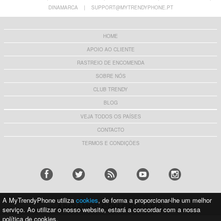
DINAMARCA
|
SUPPORT@MYTRENDYPHONE.PT
HOME
APOIO AO CLIENTE
RASTREIO DE ENCOMENDA
SOBRE NÓS
CLUB TRENDY
BLOG
VEJA TODOS OS PAÍSES
CONTACTO
TERMOS E CONDIÇÕES
A MyTrendyPhone utiliza
cookies
, de forma a proporcionar-lhe um melhor
APOIAMOS COM ORGULHO:
serviço. Ao utilizar o nosso website, estará a concordar com a nossa
política de cookies.