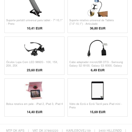
Suporte portátil universal para tablet - 7"-10,1"
Suporte rotativo universal de Tablets
- Preto
(7.0"-10,1") - Articulado
10,41 EUR
36,80
EUR
Óculos Lupa Com LED 9892G - 10X, 15X,
Cabo adaptador microUSB OTG - Samsung
20X, 25X
Galaxy S2 I9100, Galaxy S3 I9300, Galaxy
Note N7000
23,60 EUR
6,49 EUR
Bolsa rotativa em pele - iPad 2, iPad 3, iPad 4
Vidro de Ecrã e Ecrã Táctil para iPad mini -
Preto
14,40 EUR
15,69 EUR
MTP DK APS
|
VAT: DK 37860220
|
KARLEBOVEJ 59
|
3400 HILLERØD
|