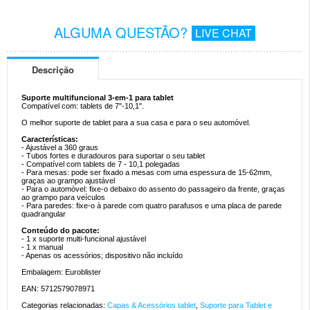
ALGUMA QUESTÃO?
LIVE CHAT
Descrição
Suporte multifuncional 3-em-1 para tablet
Compatível com: tablets de 7"-10,1".
O melhor suporte de tablet para a sua casa e para o seu automóvel.
Características:
- Ajustável a 360 graus
- Tubos fortes e duradouros para suportar o seu tablet
- Compatível com tablets de 7 - 10,1 polegadas
- Para mesas: pode ser fixado a mesas com uma espessura de 15-62mm,
graças ao grampo ajustável
- Para o automóvel: fixe-o debaixo do assento do passageiro da frente, graças
ao grampo para veículos
- Para paredes: fixe-o à parede com quatro parafusos e uma placa de parede
quadrangular
Conteúdo do pacote:
- 1 x suporte multi-funcional ajustável
- 1 x manual
- Apenas os acessórios; dispositivo não incluído
Embalagem: Euroblister
EAN: 5712579078971
Categorias relacionadas:
Capas & Acessórios tablet
,
Suporte para Tablet e