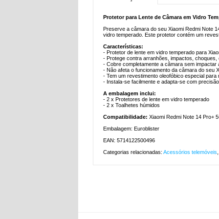
Protetor para Lente de Câmara em Vidro Tem
Preserve a câmara do seu Xiaomi Redmi Note 14
vidro temperado. Este protetor contém um revesti
Características:
- Protetor de lente em vidro temperado para Xi
- Protege contra arranhões, impactos, choques, 
- Cobre completamente a câmara sem impactar 
- Não afeta o funcionamento da câmara do seu 
- Tem um revestimento oleofóbico especial para r
- Instala-se facilmente e adapta-se com precis
A embalagem inclui:
- 2 x Protetores de lente em vidro temperado
- 2 x Toalhetes húmidos
Compatibilidade:
Xiaomi Redmi Note 14 Pro+ 
Embalagem: Euroblister
EAN: 5714122500496
Categorias relacionadas:
Acessórios telemóveis