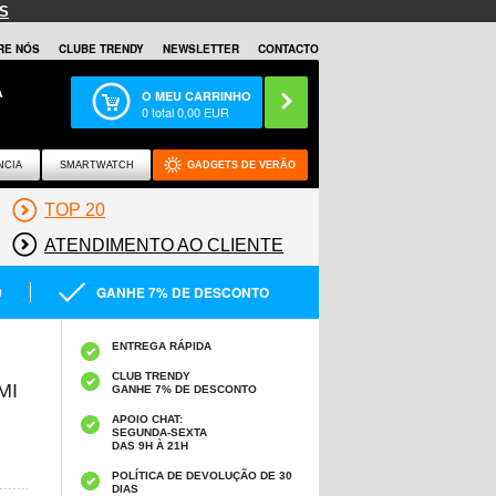
S
RE NÓS
CLUBE TRENDY
NEWSLETTER
CONTACTO
A
O MEU CARRINHO
0
total
0,00
EUR
NCIA
SMARTWATCH
GADGETS DE VERÃO
TOP 20
ATENDIMENTO AO CLIENTE
0
GANHE 7% DE DESCONTO
ENTREGA RÁPIDA
CLUB TRENDY
MI
GANHE 7% DE DESCONTO
APOIO CHAT:
SEGUNDA-SEXTA
DAS 9H À 21H
POLÍTICA DE DEVOLUÇÃO DE 30
DIAS