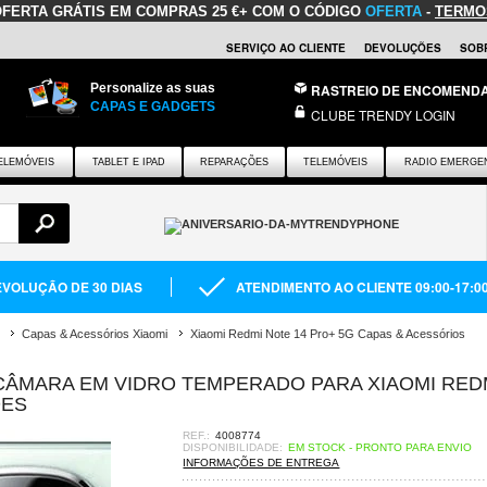
OFERTA GRÁTIS
EM COMPRAS 25 €+ COM O CÓDIGO
OFERTA
-
TERMO
SERVIÇO AO CLIENTE
DEVOLUÇÕES
SOB
Personalize as suas
RASTREIO DE ENCOMEND
CAPAS E GADGETS
CLUBE TRENDY LOGIN
ELEMÓVEIS
TABLET E IPAD
REPARAÇÕES
TELEMÓVEIS
RADIO EMERGE
VOLUÇÃO DE 30 DIAS
ATENDIMENTO AO CLIENTE 09:00-17:0
Capas & Acessórios Xiaomi
Xiaomi Redmi Note 14 Pro+ 5G Capas & Acessórios
CÂMARA EM VIDRO TEMPERADO PARA XIAOMI RED
DES
REF.:
4008774
DISPONIBILIDADE:
EM STOCK - PRONTO PARA ENVIO
INFORMAÇÕES DE ENTREGA