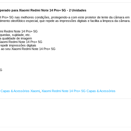
perado para Xiaomi Redmi Note 14 Pro+ 5G - 2 Unidades
 Pro+ 5G nas melhores condições, protegendo-a com este protetor de lente da câmara em
mento oleofóbico especial, que repele as impressões digitais e facilita a limpeza da câmara.
aomi Redmi Note 14 Pro+ 5G
quedas, sujidade, etc.
a qualidade de imagem
Xiaomi Redmi Note 14 Pro+ 5G
epelir impressões digitais
ão ao seu Xiaomi Redmi Note 14 Pro+ 5G
5G
,
Capas & Acessórios Xiaomi
,
Xiaomi Redmi Note 14 Pro+ 5G Capas & Acessórios