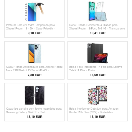
Protetor Ecrã em Vidro Temperado para
Capa Híbrida Resistente a Riscos para
Xiaomi Redmi 13 - 9H - Case Friendly -
Xiaomi Redmi 13/Poco M6 4G - Transparente
Transparente
9,10 EUR
10,41 EUR
Capa Híbrida Antichoques para Xiaomi Redmi
Bolsa Fólio Inteligente Tri-Fold para Lenovo
Note 13R/Redmi 13/Poco M6 4G -
Tab K11 Plus - Preto
Transparente
7,80 EUR
15,69 EUR
Capa tipo carteira com fecho magnético para
Bolsa Inteligente Dobrável para Amazon
Samsung Galaxy S24 FE - Preto
Kindle 11th Gen (2022) - Borboletas
13,10 EUR
13,10 EUR