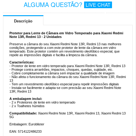
ALGUMA QUESTÃO?
LIVE CHAT
Descrição
Protetor para Lente de Câmara em Vidro Temperado para Xiaomi Redmi
Note 13R, Redmi 13 - 2 Unidades
Preserve a câmara do seu Xiaomi Redmi Note 13R, Redmi 13 nas melhores
condições, protegendo-a com este protetor de lente da câmara em vidro
temperado. Este protetor contém um revestimento oleofóbico especial, que
repele as impressões digitais e facilita a limpeza da câmara.
Características:
- Protetor de lente em vidro temperado para Xiaomi Redmi Note 13R, Redmi 13
- Protege contra arranhões, impactos, choques, quedas, sujidade, etc.
- Cobre completamente a câmara sem impactar a qualidade de imagem
- Não afeta o funcionamento da câmara do seu Xiaomi Redmi Note 13R, Redmi
13
- Tem um revestimento oleofóbico especial para repelir impressões digitais
- Instala-se facilmente e adapta-se com precisão ao seu Xiaomi Redmi Note
13R, Redmi 13
A embalagem inclui:
- 2 x Protetores de lente em vidro temperado
- 2 x Toalhetes húmidos
Compatibilidade:
Xiaomi Redmi Note 13R, Xiaomi Redmi 13, Xiaomi Redmi 13
5G
Embalagem: Euroblister
EAN: 5714122486233