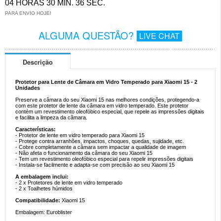
04 HORAS 30 MIN. 36 SEC.
PARA ENVIO HOJE!
ALGUMA QUESTÃO?
LIVE CHAT
Descrição
Protetor para Lente de Câmara em Vidro Temperado para Xiaomi 15 - 2
Unidades
Preserve a câmara do seu Xiaomi 15 nas melhores condições, protegendo-a
com este protetor de lente da câmara em vidro temperado. Este protetor
contém um revestimento oleofóbico especial, que repele as impressões digitais
e facilita a limpeza da câmara.
Características:
- Protetor de lente em vidro temperado para Xiaomi 15
- Protege contra arranhões, impactos, choques, quedas, sujidade, etc.
- Cobre completamente a câmara sem impactar a qualidade de imagem
- Não afeta o funcionamento da câmara do seu Xiaomi 15
- Tem um revestimento oleofóbico especial para repelir impressões digitais
- Instala-se facilmente e adapta-se com precisão ao seu Xiaomi 15
A embalagem inclui:
- 2 x Protetores de lente em vidro temperado
- 2 x Toalhetes húmidos
Compatibilidade:
Xiaomi 15
Embalagem: Euroblister