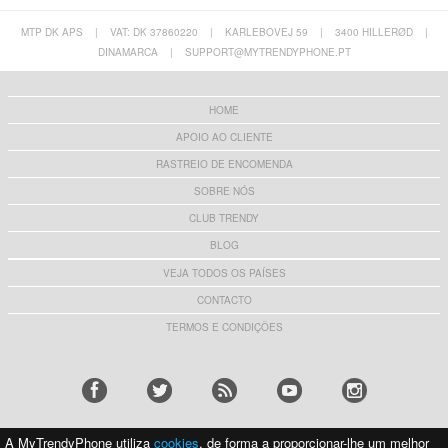
MTP DK APS
|
VAT: DK 37860220
|
KARLEBOVEJ 59
|
3400 HILLERØD
|
DINAMARCA
|
SUPPORT@MYTRENDYPHONE.PT
HOME
APOIO AO CLIENTE
RASTREIO DE ENCOMENDA
SOBRE NÓS
CLUB TRENDY
BLOG
VEJA TODOS OS PAÍSES
CONTACTO
TERMOS E CONDIÇÕES
A MyTrendyPhone utiliza
cookies
, de forma a proporcionar-lhe um melhor