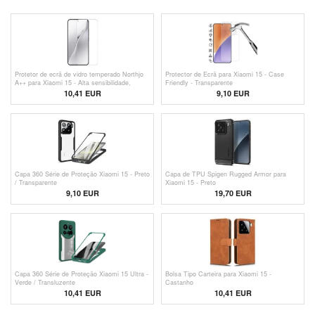
Protetor de ecrã de vidro temperado Northjo
Protector de Ecrã para Xiaomi 15 - Case
A++ para Xiaomi 15 - Alta sensibilidade,
Friendly - Transparente
compatível com desbloqueio por impressão
10,41 EUR
9,10 EUR
digital
Capa 360 Série de Proteção Xiaomi 15 - Preto
Capa de TPU Spigen Rugged Armor para
/ Transparente
Xiaomi 15 - Preto
9,10
EUR
19,70 EUR
Capa 360 Série de Proteção Xiaomi 15 Ultra -
Bolsa Tipo Carteira para Xiaomi 15 -
Verde / Transluzente
Castanho
10,41 EUR
10,41 EUR