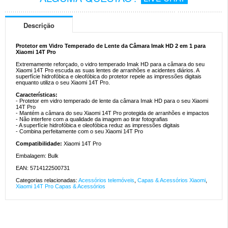
Descrição
Protetor em Vidro Temperado de Lente da Câmara Imak HD 2 em 1 para
Xiaomi 14T Pro
Extremamente reforçado, o vidro temperado Imak HD para a câmara do seu
Xiaomi 14T Pro escuda as suas lentes de arranhões e acidentes diários. A
superfície hidrofóbica e oleofóbica do protetor repele as impressões digitais
enquanto utiliza o seu Xiaomi 14T Pro.
Características:
- Protetor em vidro temperado de lente da câmara Imak HD para o seu Xiaomi
14T Pro
- Mantém a câmara do seu Xiaomi 14T Pro protegida de arranhões e impactos
- Não interfere com a qualidade da imagem ao tirar fotografias
- A superfície hidrofóbica e oleofóbica reduz as impressões digitais
- Combina perfeitamente com o seu Xiaomi 14T Pro
Compatibilidade:
Xiaomi 14T Pro
Embalagem: Bulk
EAN: 5714122500731
Categorias relacionadas:
Acessórios telemóveis
,
Capas & Acessórios Xiaomi
,
Xiaomi 14T Pro Capas & Acessórios