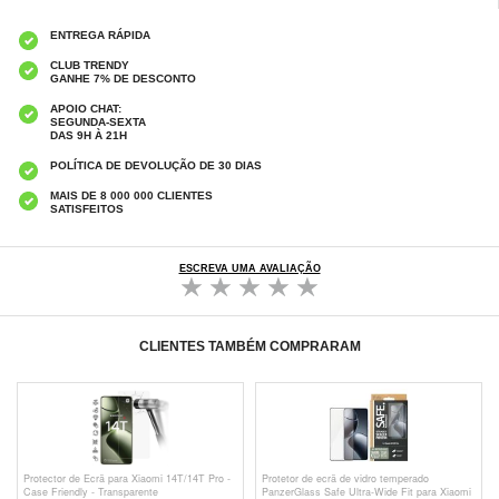
ENTREGA RÁPIDA
CLUB TRENDY
GANHE 7% DE DESCONTO
APOIO CHAT:
SEGUNDA-SEXTA
DAS 9H À 21H
POLÍTICA DE DEVOLUÇÃO DE 30 DIAS
MAIS DE 8 000 000 CLIENTES
SATISFEITOS
ESCREVA UMA AVALIAÇÃO
CLIENTES TAMBÉM COMPRARAM
Protector de Ecrã para Xiaomi 14T/14T Pro -
Protetor de ecrã de vidro temperado
Case Friendly - Transparente
PanzerGlass Safe Ultra-Wide Fit para Xiaomi