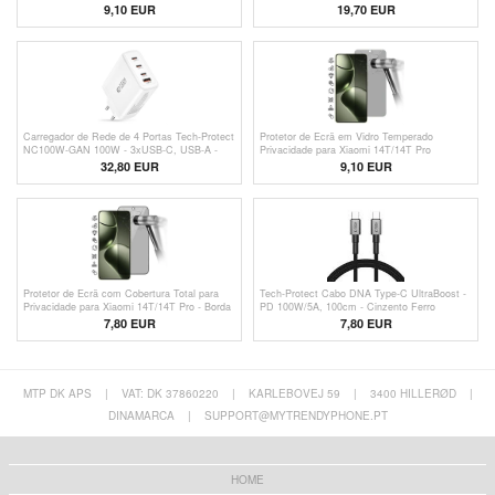
14T/14T Pro - 9H - Borda Preta
9,10 EUR
19,70 EUR
Carregador de Rede de 4 Portas Tech-Protect
Protetor de Ecrã em Vidro Temperado
NC100W-GAN 100W - 3xUSB-C, USB-A -
Privacidade para Xiaomi 14T/14T Pro
Branco
32,80 EUR
9,10 EUR
Protetor de Ecrã com Cobertura Total para
Tech-Protect Cabo DNA Type-C UltraBoost -
Privacidade para Xiaomi 14T/14T Pro - Borda
PD 100W/5A, 100cm - Cinzento Ferro
Preta
7,80
EUR
7,80 EUR
MTP DK APS
|
VAT: DK 37860220
|
KARLEBOVEJ 59
|
3400 HILLERØD
|
DINAMARCA
|
SUPPORT@MYTRENDYPHONE.PT
HOME