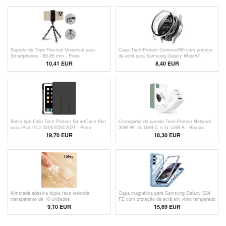
Suporte de Tripé Flexível Universal para
Capa Tech-Protect Defense360 com protetor
Smartphones - 60-85 mm - Preto
de ecrã para Samsung Galaxy Watch7 -
40mm - Transparente
10,41
EUR
8,40 EUR
Bolsa tipo Folio Tech-Protect SmartCase Pen
Carregador de parede Tech-Protect Network
para iPad 10.2 2019/2020/2021 - Preto
30W W. 2x USB-C e 1x USB-A - Branco
19,70 EUR
18,30 EUR
Almofada adesiva dupla face redonda
Capa magnética para Samsung Galaxy S24
transparente de 10 unidades
FE com proteção de ecrã em vidro temperado
- Compatível com MagSafe - Azul
9,10 EUR
15,69 EUR