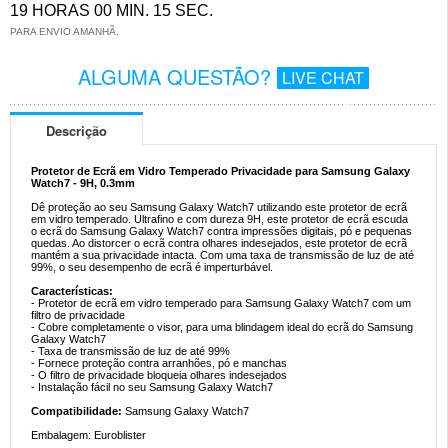
19 HORAS 00 MIN. 14 SEC.
PARA ENVIO AMANHÃ.
ALGUMA QUESTÃO?
LIVE CHAT
Descrição
Protetor de Ecrã em Vidro Temperado Privacidade para Samsung Galaxy
Watch7 - 9H, 0.3mm
Dê proteção ao seu Samsung Galaxy Watch7 utilizando este protetor de ecrã
em vidro temperado. Ultrafino e com dureza 9H, este protetor de ecrã escuda
o ecrã do Samsung Galaxy Watch7 contra impressões digitais, pó e pequenas
quedas. Ao distorcer o ecrã contra olhares indesejados, este protetor de ecrã
mantém a sua privacidade intacta. Com uma taxa de transmissão de luz de até
99%, o seu desempenho de ecrã é imperturbável.
Características:
- Protetor de ecrã em vidro temperado para Samsung Galaxy Watch7 com um
filtro de privacidade
- Cobre completamente o visor, para uma blindagem ideal do ecrã do Samsung
Galaxy Watch7
- Taxa de transmissão de luz de até 99%
- Fornece proteção contra arranhões, pó e manchas
- O filtro de privacidade bloqueia olhares indesejados
- Instalação fácil no seu Samsung Galaxy Watch7
Compatibilidade:
Samsung Galaxy Watch7
Embalagem: Euroblister