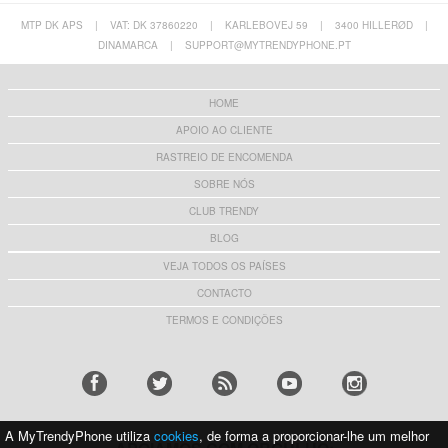
MTP DK APS
|
VAT: DK 37860220
|
KARLEBOVEJ 59
|
3400 HILLERØD
|
DINAMARCA
|
SUPPORT@MYTRENDYPHONE.PT
HOME
APOIO AO CLIENTE
RASTREIO DE ENCOMENDA
SOBRE NÓS
CLUB TRENDY
BLOG
VEJA TODOS OS PAÍSES
CONTACTO
TERMOS E CONDIÇÕES
A MyTrendyPhone utiliza
cookies
, de forma a proporcionar-lhe um melhor