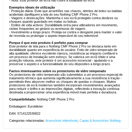
- Nota: Este protetor de ecrã não cobre a totalidade do ecrã.
Exemplos ideais de utilização
- Proteção diária: Evite que arranhões nas chaves, detritos de bolso ou batidas
acidentais danifiquem a tela do seu Nothing CMF Phone 2 Pro.
- Viagens e deslocações: Mantenha o seu ecrã protegido contra deslizes ou
choques quando guardado em malas ou bolsas.
- Estilos de vida activos: Durabilidade extra para utilizadores em movimento,
visitas frequentes ao ginásio ou aventuras de viagem.
- Investimento a longo prazo: Proteja-se contra o desgaste para manter o valor
de revenda ou prolongar o aspeto impecável do seu telemóvel.
Porque é que este produto é perfeito para comprar
Este protetor de tela para o Nothing CMF Phone 2 Pro se destaca tanto em
durabilidade quanto em experiência do usuário. Feito de vidro temperado de
alta qualidade, oferece excelente clareza, resistência ao impacto confiável e
um processo de instalação sem esforço. Se valoriza um ecrã nítido e uma
proteção robusta, este protetor é um acessório essencial - ajudando-o a
preservar o aspeto e a funcionalidade do seu dispositivo a longo prazo.
Factos interessantes sobre os protectores de vidro temperado
Os protectores de vidro temperado são submetidos a um processo especial de
tratamento térmico que aumenta significativamente a sua resistência à tração -
permitindo-lhes absorver melhor os choques de quedas e choques. Muitos
protectores de ecrã modernos também incorporam revestimentos avançados
para reduzir o brilho e as impressões digitais, reflectindo a inovação contínua
destinada a proporcionar uma experiência móvel mais perfeita e duradoura.
Compatibilidade:
Nothing CMF Phone 2 Pro
Embalagem: Euroblister
EAN: 5714122536822
Categorias relacionadas:
Acessórios telemóveis
,
Capas & Acessórios Nothing