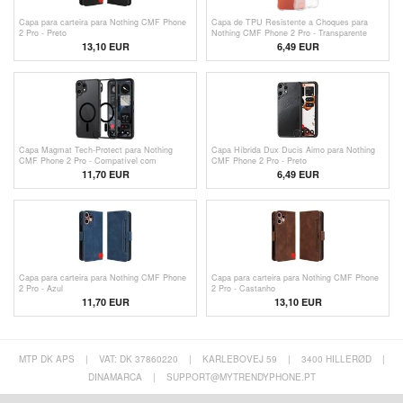
Capa para carteira para Nothing CMF Phone
Capa de TPU Resistente a Choques para
2 Pro - Preto
Nothing CMF Phone 2 Pro - Transparente
13,10 EUR
6,49
EUR
Capa Magmat Tech-Protect para Nothing
Capa Híbrida Dux Ducis Aimo para Nothing
CMF Phone 2 Pro - Compatível com
CMF Phone 2 Pro - Preto
MagSafe - Preto / Transparente
11,70 EUR
6,49
EUR
Capa para carteira para Nothing CMF Phone
Capa para carteira para Nothing CMF Phone
2 Pro - Azul
2 Pro - Castanho
11,70
EUR
13,10 EUR
MTP DK APS
|
VAT: DK 37860220
|
KARLEBOVEJ 59
|
3400 HILLERØD
|
DINAMARCA
|
SUPPORT@MYTRENDYPHONE.PT