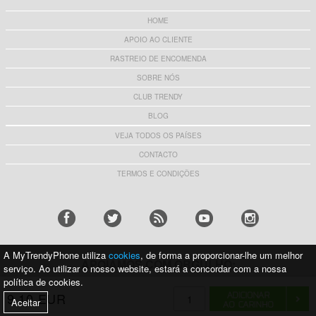
HOME
APOIO AO CLIENTE
RASTREIO DE ENCOMENDA
SOBRE NÓS
CLUB TRENDY
BLOG
VEJA TODOS OS PAÍSES
CONTACTO
TERMOS E CONDIÇÕES
A MyTrendyPhone utiliza
cookies
, de forma a proporcionar-lhe um melhor
APOIAMOS COM ORGULHO:
serviço. Ao utilizar o nosso website, estará a concordar com a nossa
política de cookies.
9,10 EUR
Aceitar