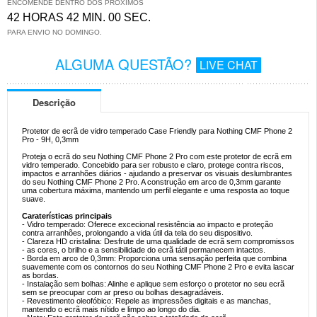
ENCOMENDE DENTRO DOS PRÓXIMOS
42 HORAS 42 MIN. 00 SEC.
PARA ENVIO NO DOMINGO.
ALGUMA QUESTÃO?
LIVE CHAT
Descrição
Protetor de ecrã de vidro temperado Case Friendly para Nothing CMF Phone 2
Pro - 9H, 0,3mm
Proteja o ecrã do seu Nothing CMF Phone 2 Pro com este protetor de ecrã em
vidro temperado. Concebido para ser robusto e claro, protege contra riscos,
impactos e arranhões diários - ajudando a preservar os visuais deslumbrantes
do seu Nothing CMF Phone 2 Pro. A construção em arco de 0,3mm garante
uma cobertura máxima, mantendo um perfil elegante e uma resposta ao toque
suave.
Caraterísticas principais
- Vidro temperado: Oferece excecional resistência ao impacto e proteção
contra arranhões, prolongando a vida útil da tela do seu dispositivo.
- Clareza HD cristalina: Desfrute de uma qualidade de ecrã sem compromissos
- as cores, o brilho e a sensibilidade do ecrã tátil permanecem intactos.
- Borda em arco de 0,3mm: Proporciona uma sensação perfeita que combina
suavemente com os contornos do seu Nothing CMF Phone 2 Pro e evita lascar
as bordas.
- Instalação sem bolhas: Alinhe e aplique sem esforço o protetor no seu ecrã
sem se preocupar com ar preso ou bolhas desagradáveis.
- Revestimento oleofóbico: Repele as impressões digitais e as manchas,
mantendo o ecrã mais nítido e limpo ao longo do dia.