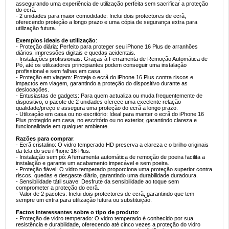
assegurando uma experiência de utilização perfeita sem sacrificar a proteção
do ecrã.
- 2 unidades para maior comodidade: Inclui dois protectores de ecrã,
oferecendo proteção a longo prazo e uma cópia de segurança extra para
utilização futura.
Exemplos ideais de utilização
:
- Proteção diária: Perfeito para proteger seu iPhone 16 Plus de arranhões
diários, impressões digitais e quedas acidentais.
- Instalações profissionais: Graças à Ferramenta de Remoção Automática de
Pó, até os utilizadores principiantes podem conseguir uma instalação
profissional e sem falhas em casa.
- Proteção em viagem: Proteja o ecrã do iPhone 16 Plus contra riscos e
impactos em viagem, garantindo a proteção do dispositivo durante as
deslocações.
- Entusiastas de gadgets: Para quem actualiza ou muda frequentemente de
dispositivo, o pacote de 2 unidades oferece uma excelente relação
qualidade/preço e assegura uma proteção do ecrã a longo prazo.
- Utilização em casa ou no escritório: Ideal para manter o ecrã do iPhone 16
Plus protegido em casa, no escritório ou no exterior, garantindo clareza e
funcionalidade em qualquer ambiente.
Razões para comprar
:
- Ecrã cristalino: O vidro temperado HD preserva a clareza e o brilho originais
da tela do seu iPhone 16 Plus.
- Instalação sem pó: A ferramenta automática de remoção de poeira facilita a
instalação e garante um acabamento impecável e sem poeira.
- Proteção fiável: O vidro temperado proporciona uma proteção superior contra
riscos, quedas e desgaste diário, garantindo uma durabilidade duradoura.
- Sensibilidade tátil suave: Desfrute da sensibilidade ao toque sem
comprometer a proteção do ecrã.
- Valor de 2 pacotes: Inclui dois protectores de ecrã, garantindo que tem
sempre um extra para utilização futura ou substituição.
Factos interessantes sobre o tipo de produto
:
- Proteção de vidro temperado: O vidro temperado é conhecido por sua
resistência e durabilidade, oferecendo até cinco vezes a proteção do vidro