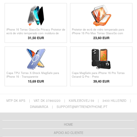
iPhone 16 Torras GlassGo Privacy Protetor de
Protetor de ecrã de vidro temperado para
ecrã de vidro temperado com moldura de
iPhone 16 Pro Max Torras GlassGo com
alinhamento automático
ferramenta automática de remoção de poeiras
31,50 EUR
23,60 EUR
- 2 pcs. - Transparente
Capa TPU Torras X-Shock MagSafe para
Capa MagSafe para iPhone 16 Pro Torras
iPhone 16 - Transparente
Ostand Q Pro - Preto
15,69 EUR
39,40 EUR
MTP DK APS
|
VAT: DK 37860220
|
KARLEBOVEJ 59
|
3400 HILLERØD
|
DINAMARCA
|
SUPPORT@MYTRENDYPHONE.PT
HOME
APOIO AO CLIENTE