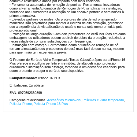
comum e resistindo a danos por impacto com mais eficiência.
- Ferramenta automática de remoção de poeiras: Ferramentas inovadoras
como a Ferramenta Automática de Remoção de Pó simplificam a instalação,
facilitando aos utilizadores a obtenção de um encaixe perfeito e sem bolhas à
primeira tentativa.
- Elevados padrões de nitidez: Os protetores de tela de vidro temperado
modernos são projetados para manter a clareza de alta definição, garantindo
que a experiência de visualização do usuário nunca seja comprometida pela
proteção adicional.
- Proteção de longa duração: Com dois protectores de ecrã incluídos em cada
embalagem, os utilizadores podem usufruir do dobro da proteção, reduzindo a
necessidade de comprar substituições com frequência.
- Instalação sem esforço: Ferramentas como a função de remoção de pó
tornam a instalação dos protectores de ecrã mais fácil do que nunca, mesmo
para quem não tem experiência prévia.
O Protetor de Ecrã de Vidro Temperado Torras GlassGo 2pcs para iPhone 16
Plus oferece o equilíbrio perfeito entre nitidez de alta definição, proteção
duradoura e instalação sem esforço, tornando-o um acessório essencial para
quem pretende proteger o ecrã do seu dispositivo.
Compatibilidade:
iPhone 16 Plus
Embalagem: Euroblister
EAN: 6970592330899
Categorias relacionadas:
Acessórios telemóveis
,
Películas e vidro temperado
,
Pelicula iPhone
,
Pelicula iPhone 16 Plus