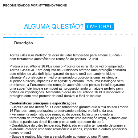
RECOMENDADOS POR MYTRENDYPHONE
ALGUMA QUESTÃO?
LIVE CHAT
Descrição
Torras GlassGo Protetor de ecrã de vidro temperado para iPhone 16 Plus -
com ferramenta automática de remoção de poeiras - 2 unid.
Proteja o seu iPhone 16 Plus com o Protetor de ecrã HD de vidro temperado
Torras GlassGo. Este conjunto de 2 unidades oferece uma proteção cristalina
com nitidez de alta definição, garantindo que o ecrã se mantém nítido e
vibrante. A construção em vidro temperado proporciona uma resistência
superior a riscos, impactos e desgaste quotidiano. Para uma instalação sem
problemas, a Ferramenta de remoção automática de poeiras incluída garante
uma superfície limpa e sem poeiras, proporcionando um ajuste perfeito sem
bolhas ou imperfeições. Mantenha o ecrã do seu iPhone 16 Plus impecável e
protegido com este protetor de ecrã durável e fácil de instalar.
Caraterísticas principais e especificações
:
- Clareza de alta definição: O vidro temperado garante que a tela do seu iPhone
16 Plus permaneça cristalina, preservando a nitidez e o brilho da tela.
- Ferramenta automática de remoção de poeira: Inclui uma inovadora
ferramenta de remoção de pó para garantir uma instalação limpa, evitando que
bolhas e partículas de pó fiquem presas sob o protetor de ecrã.
- Durabilidade do vidro temperado: Fabricado em vidro temperado de primeira
qualidade, oferece uma forte resistência a riscos, impactos e outros potenciais
danos no ecrã.
- Suave e reativo: Mantém a sensibilidade ao toque do seu iPhone,