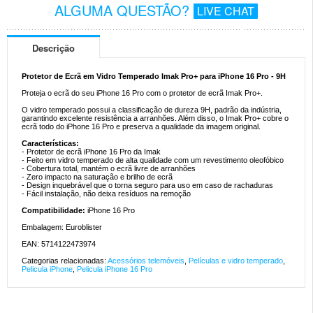
ALGUMA QUESTÃO?
LIVE CHAT
Descrição
Protetor de Ecrã em Vidro Temperado Imak Pro+ para iPhone 16 Pro - 9H
Proteja o ecrã do seu iPhone 16 Pro com o protetor de ecrã Imak Pro+.
O vidro temperado possui a classificação de dureza 9H, padrão da indústria,
garantindo excelente resistência a arranhões. Além disso, o Imak Pro+ cobre o
ecrã todo do iPhone 16 Pro e preserva a qualidade da imagem original.
Características:
- Protetor de ecrã iPhone 16 Pro da Imak
- Feito em vidro temperado de alta qualidade com um revestimento oleofóbico
- Cobertura total, mantém o ecrã livre de arranhões
- Zero impacto na saturação e brilho de ecrã
- Design inquebrável que o torna seguro para uso em caso de rachaduras
- Fácil instalação, não deixa resíduos na remoção
Compatibilidade:
iPhone 16 Pro
Embalagem: Euroblister
EAN: 5714122473974
Categorias relacionadas:
Acessórios telemóveis
,
Películas e vidro temperado
,
Pelicula iPhone
,
Pelicula iPhone 16 Pro