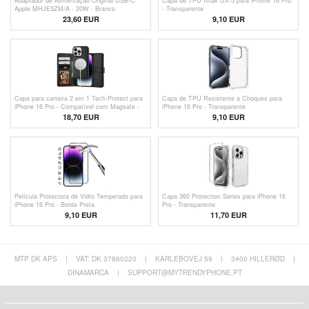
Adaptador de Alimentação Original USB-C
Capa de TPU Imak UX-5 para iPhone 16 Pro
Apple MHJE3ZM/A - 20W - Branco
- Transparente
23,60
EUR
9,10 EUR
Capa para carteira 2 em 1 Tech-Protect para
Capa de TPU Resistente a Choques para
iPhone 16 Pro - Compatível com Magsafe -
iPhone 16 Pro - Transparente
Preto
18,70 EUR
9,10 EUR
Película Protectora de Vidro Temperado para
Capa 360 Protection Series para iPhone 16
iPhone 16 Pro - Borda Preta
Pro - Transparente
9,10 EUR
11,70 EUR
MTP DK APS
|
VAT: DK 37860220
|
KARLEBOVEJ 59
|
3400 HILLERØD
|
DINAMARCA
|
SUPPORT@MYTRENDYPHONE.PT