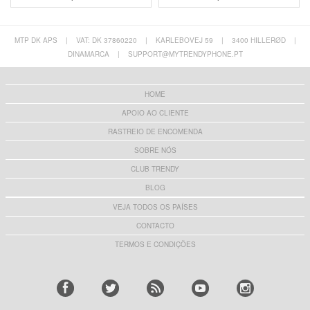
MTP DK APS
|
VAT: DK 37860220
|
KARLEBOVEJ 59
|
3400 HILLERØD
|
DINAMARCA
|
SUPPORT@MYTRENDYPHONE.PT
HOME
APOIO AO CLIENTE
RASTREIO DE ENCOMENDA
SOBRE NÓS
CLUB TRENDY
BLOG
VEJA TODOS OS PAÍSES
CONTACTO
TERMOS E CONDIÇÕES