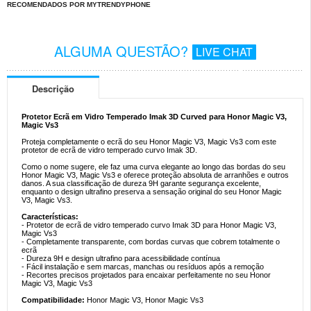
RECOMENDADOS POR MYTRENDYPHONE
ALGUMA QUESTÃO?
LIVE CHAT
Descrição
Protetor Ecrã em Vidro Temperado Imak 3D Curved para Honor Magic V3,
Magic Vs3
Proteja completamente o ecrã do seu Honor Magic V3, Magic Vs3 com este
protetor de ecrã de vidro temperado curvo Imak 3D.
Como o nome sugere, ele faz uma curva elegante ao longo das bordas do seu
Honor Magic V3, Magic Vs3 e oferece proteção absoluta de arranhões e outros
danos. A sua classificação de dureza 9H garante segurança excelente,
enquanto o design ultrafino preserva a sensação original do seu Honor Magic
V3, Magic Vs3.
Características:
- Protetor de ecrã de vidro temperado curvo Imak 3D para Honor Magic V3,
Magic Vs3
- Completamente transparente, com bordas curvas que cobrem totalmente o
ecrã
- Dureza 9H e design ultrafino para acessibilidade contínua
- Fácil instalação e sem marcas, manchas ou resíduos após a remoção
- Recortes precisos projetados para encaixar perfeitamente no seu Honor
Magic V3, Magic Vs3
Compatibilidade:
Honor Magic V3, Honor Magic Vs3