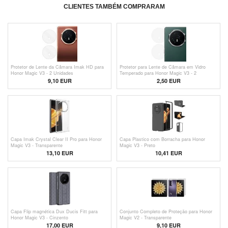
CLIENTES TAMBÉM COMPRARAM
Protetor de Lente da Câmara Imak HD para
Protetor para Lente de Câmara em Vidro
Honor Magic V3 - 2 Unidades
Temperado para Honor Magic V3 - 2
Unidades
9,10 EUR
2,50
EUR
Capa Imak Crystal Clear II Pro para Honor
Capa Plastico com Borracha para Honor
Magic V3 - Transparente
Magic V3 - Preto
13,10 EUR
10,41 EUR
Capa Flip magnética Dux Ducis Fitt para
Conjunto Completo de Proteção para Honor
Honor Magic V3 - Cinzento
Magic V2 - Transparente
17,00 EUR
9,10
EUR