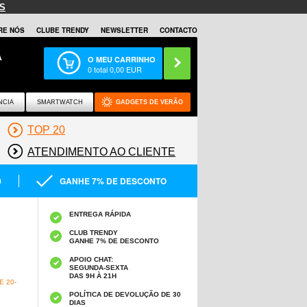
S
RE NÓS
CLUBE TRENDY
NEWSLETTER
CONTACTO
A
O MEU CARRINHO
0
total
0,00
EUR
NCIA
SMARTWATCH
GADGETS DE VERÃO
TOP 20
ATENDIMENTO AO CLIENTE
0
GANHE 7% DE DESCONTO
ENTREGA RÁPIDA
CLUB TRENDY
GANHE 7% DE DESCONTO
APOIO CHAT:
SEGUNDA-SEXTA
DAS 9H À 21H
 20-
POLÍTICA DE DEVOLUÇÃO DE 30
DIAS