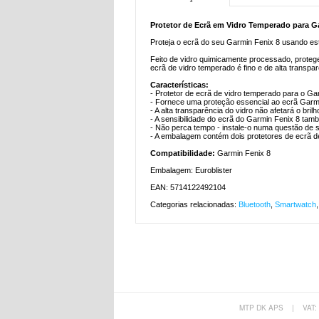
Protetor de Ecrã em Vidro Temperado para Ga
Proteja o ecrã do seu Garmin Fenix 8 usando est
Feito de vidro quimicamente processado, proteg
ecrã de vidro temperado é fino e de alta transpar
Características:
- Protetor de ecrã de vidro temperado para o Ga
- Fornece uma proteção essencial ao ecrã Garm
- A alta transparência do vidro não afetará o bril
- A sensibilidade do ecrã do Garmin Fenix 8 tam
- Não perca tempo - instale-o numa questão de
- A embalagem contém dois protetores de ecrã d
Compatibilidade:
Garmin Fenix 8
Embalagem: Euroblister
EAN: 5714122492104
Categorias relacionadas:
Bluetooth
,
Smartwatch
MTP DK APS
|
VAT: