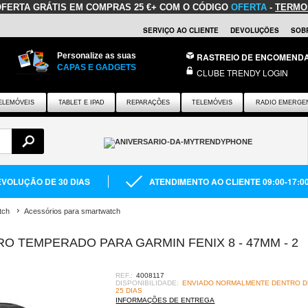
OFERTA GRÁTIS
EM COMPRAS 25 €+ COM O CÓDIGO
OFERTA
-
TERMO
SERVIÇO AO CLIENTE
DEVOLUÇÕES
SOB
Personalize as suas
RASTREIO DE ENCOMEND
CAPAS E GADGETS
CLUBE TRENDY LOGIN
ELEMÓVEIS
TABLET E IPAD
REPARAÇÕES
TELEMÓVEIS
RADIO EMERGE
VOLUÇÃO DE 30 DIAS
ATENDIMENTO AO CLIENTE 09:00-17:0
tch
Acessórios para smartwatch
O TEMPERADO PARA GARMIN FENIX 8 - 47MM - 2
REF.:
4008117
DISPONIBILIDADE:
ENVIADO NORMALMENTE DENTRO DE
25 DIAS
INFORMAÇÕES DE ENTREGA