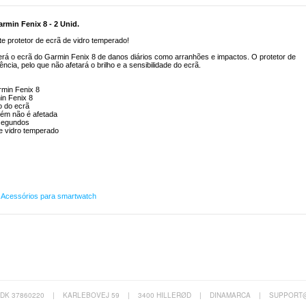
rmin Fenix 8 - 2 Unid.
e protetor de ecrã de vidro temperado!
erá o ecrã do Garmin Fenix 8 de danos diários como arranhões e impactos. O protetor de
ência, pelo que não afetará o brilho e a sensibilidade do ecrã.
rmin Fenix 8
in Fenix 8
ho do ecrã
bém não é afetada
 segundos
e vidro temperado
,
Acessórios para smartwatch
 DK 37860220
|
KARLEBOVEJ 59
|
3400 HILLERØD
|
DINAMARCA
|
SUPPORT