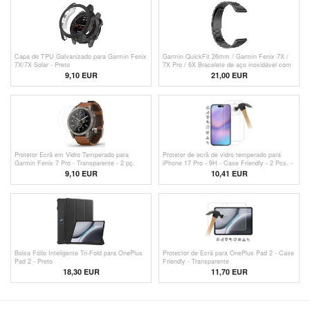
Capa de TPU Galvanizado para Garmin Fenix
Garmin QuickFit 26mm / Garmin Fenix 7X /
7X/7X Solar - Preto
7X Pro / 6X Bracelete de aço inoxidável com
3 contas - Preto
9,10 EUR
21,00 EUR
Protetor Ecrã em Vidro Temperado para
Protetor de ecrã de vidro temperado para
Garmin Fenix 7 Pro - Transparente - 2 pç.
iPhone 17 Pro - 9H - Case Friendly - 2 Pcs. -
Transparente
9,10 EUR
10,41 EUR
Bolsa Fólio Inteligente Tri-Fold para OnePlus
Protector de Ecrã para OnePlus Pad 2 - Case
Pad 2 - Preto
Friendly - Transparente
18,30 EUR
11,70 EUR