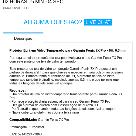
02 HORAS 15 MIN. 04 SEC.
PARA ENVIO HOJE!
ALGUMA QUESTÃO?
LIVE CHAT
Descrição
Protetor Ecrã em Vidro Temperado para Garmin Fenix 7X Pro - 9H, 0.3mm
Forneça a melhor proteção de tela possível para o seu Garmin Fenix 7X Pro
com este protetor de tela de vidro temperado.
Este protetor de tela de vidro temperado Garmin Fenix 7X Pro possui um
padrão de dureza 9H, para que chaves e moedas em seu bolso não possam
danificá-lo. Embora tenha durabilidade de 9H, o protetor de tela de vidro
temperado também é ultrafino, medindo apenas 0,3mm, o que permite reter
todas as funções da tela sensível ao toque.
Recursos:
- Um protetor de tela de vidro temperado transparente para Garmin Fenix 7X
Pro
- Fornece proteção diária essencial para o seu Garmin Fenix 7X Pro
- Design à prova de quebra com classificação de dureza 9H
- Perfil ultrafino que mantém todas as funções da tela sensível ao toque
- Não é cobertura total - não cobre a tela inteira
Compatibilidade:
Garmin Fenix 7X Pro
Embalagem: Euroblister
EAN: 5714122473868