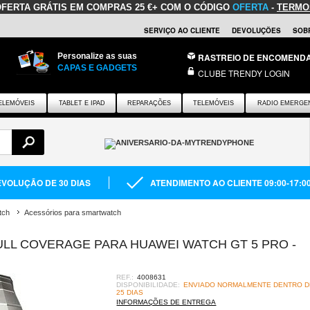
OFERTA GRÁTIS
EM COMPRAS 25 €+ COM O CÓDIGO
OFERTA
-
TERMO
SERVIÇO AO CLIENTE
DEVOLUÇÕES
SOB
Personalize as suas
RASTREIO DE ENCOMEND
CAPAS E GADGETS
CLUBE TRENDY LOGIN
ELEMÓVEIS
TABLET E IPAD
REPARAÇÕES
TELEMÓVEIS
RADIO EMERGE
VOLUÇÃO DE 30 DIAS
ATENDIMENTO AO CLIENTE 09:00-17:0
tch
Acessórios para smartwatch
LL COVERAGE PARA HUAWEI WATCH GT 5 PRO -
REF.:
4008631
DISPONIBILIDADE:
ENVIADO NORMALMENTE DENTRO DE
25 DIAS
INFORMAÇÕES DE ENTREGA