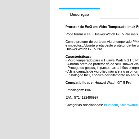
Descrição
Protetor de Ecrã em Vidro Temperado Imak F
Pode tornar o seu Huawei Watch GT 5 Pro mais b
Com o protetor de ecrã em vidro temperado PMM
e impactos. A borda preta deste protetor dá-lhe u
Huawei Watch GT 5 Pro.
Características:
- Vidro temperado para o Huawei Watch GT 5 Pr
- A borda preta do protetor dá ao seu Huawei W
- Protege de golpes, impactos, arranhões e impre
- A fina camada de vidro liso não afeta o uso n
- Instalação fácil, encaixa perfeitamente no seu
Compatibilidade:
Huawei Watch GT 5 Pro
Embalagem: Bulk
EAN: 5714122496997
Categorias relacionadas:
Bluetooth
,
Smartwatch