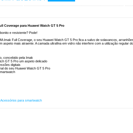
ull Coverage para Huawei Watch GT 5 Pro
onito e resistente? Pode!
A Imak Full Coverage, o seu Huawei Watch GT 5 Pro fica a salvo de solavancos, arranhõe
m aspeto mais atraente. A camada ultrafina em vidro não interfere com a utilização regular d
o, concebido pela Imak
atch GT 5 Pro um aspeto delicado
ssões digitais
ormal do seu Huawei Watch GT 5 Pro
 smartwatch
,
Acessórios para smartwatch