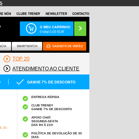
S
RE NÓS
CLUBE TRENDY
NEWSLETTER
CONTACTO
A
O MEU CARRINHO
0
total
0,00
EUR
NCIA
SMARTWATCH
GADGETS DE VERÃO
TOP 20
ATENDIMENTO AO CLIENTE
0
GANHE 7% DE DESCONTO
ENTREGA RÁPIDA
CLUB TRENDY
GANHE 7% DE DESCONTO
APOIO CHAT:
SEGUNDA-SEXTA
DAS 9H À 21H
 20-
POLÍTICA DE DEVOLUÇÃO DE 30
DIAS