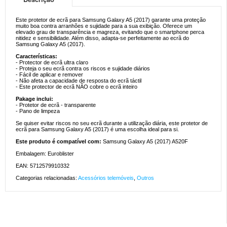
Este protetor de ecrã para Samsung Galaxy A5 (2017) garante uma proteção
muito boa contra arranhões e sujidade para a sua exibição. Oferece um
elevado grau de transparência e magreza, evitando que o smartphone perca
nitidez e sensibilidade. Além disso, adapta-se perfeitamente ao ecrã do
Samsung Galaxy A5 (2017).
Características:
- Protector de ecrã ultra claro
- Proteja o seu ecrã contra os riscos e sujidade diários
- Fácil de aplicar e remover
- Não afeta a capacidade de resposta do ecrã táctil
- Este protector de ecrã NÃO cobre o ecrã inteiro
Pakage inclui:
- Protetor de ecrã - transparente
- Pano de limpeza
Se quiser evitar riscos no seu ecrã durante a utilização diária, este protetor de
ecrã para Samsung Galaxy A5 (2017) é uma escolha ideal para si.
Este produto é compatível com:
Samsung Galaxy A5 (2017) A520F
Embalagem: Euroblister
EAN: 5712579910332
Categorias relacionadas:
Acessórios telemóveis
,
Outros