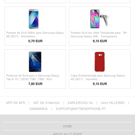
Protetor de Ecrã Nillkin para Samsung Galaxy
Protetor Ecrã em Vidro Temperado para - 9H -
A5 (2017) - Antirreflexo
Samsung Galaxy A40 - Transparente
0,70
EUR
9,10 EUR
Protector de Ecrã para o Samsung Galaxy
Capa Emborrachada para Samsung Galaxy
Tab A 10.1 (2016) T580, T585 - Anti-
A5 (2017) - Vermelho
Ofuscamento
7,80 EUR
9,10 EUR
MTP DK APS
|
VAT: DK 37860220
|
KARLEBOVEJ 59
|
3400 HILLERØD
|
DINAMARCA
|
SUPPORT@MYTRENDYPHONE.PT
HOME
APOIO AO CLIENTE