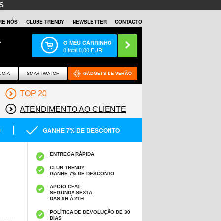
S
RE NÓS
CLUBE TRENDY
NEWSLETTER
CONTACTO
A
O MEU CARRINHO
0
total
0,00
EUR
NCIA
SMARTWATCH
GADGETS DE VERÃO
TOP 20
ATENDIMENTO AO CLIENTE
0
GANHE 7% DE DESCONTO
ENTREGA RÁPIDA
CLUB TRENDY
GANHE 7% DE DESCONTO
APOIO CHAT:
SEGUNDA-SEXTA
DAS 9H À 21H
POLÍTICA DE DEVOLUÇÃO DE 30
DIAS