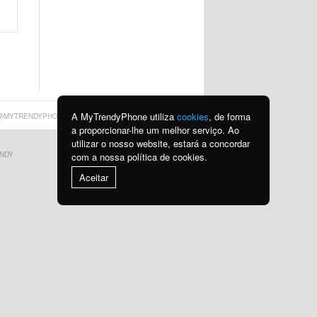
A MyTrendyPhone utiliza
cookies
, de forma
@MYTRENDYPHONE.PT
a proporcionar-lhe um melhor serviço. Ao
utilizar o nosso website, estará a concordar
NDY
BLOG
RSS
com a nossa política de cookies.
Aceitar