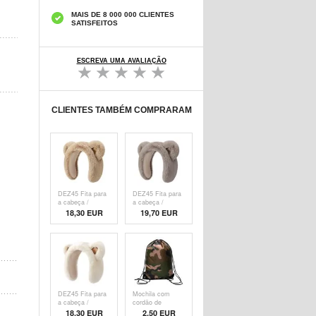
MAIS DE 8 000 000 CLIENTES
SATISFEITOS
ESCREVA UMA AVALIAÇÃO
CLIENTES TAMBÉM COMPRARAM
DEZ45 Fita para
DEZ45 Fita para
a cabeça /
a cabeça /
Protectores de
Protectores de
18,30 EUR
19,70 EUR
orelhas de
orelhas de
inverno em
inverno em
pelúcia para
pelúcia e bonitos
ursos - Cáqui
- Cinzento
DEZ45 Fita para
Mochila com
a cabeça /
cordão de
Protectores de
camuflagem /
18,30 EUR
2,50
EUR