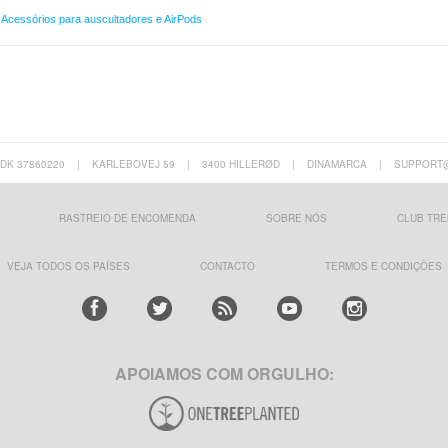
,
Acessórios para auscultadores e AirPods
 DK 37860220
|
KARLEBOVEJ 59
|
3400 HILLERØD
|
DINAMARCA
|
SUPPORT
RASTREIO DE ENCOMENDA
SOBRE NÓS
CLUB TRE
VEJA TODOS OS PAÍSES
CONTACTO
TERMOS E CONDIÇÕES
APOIAMOS COM ORGULHO: