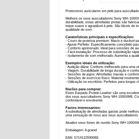
Protectores auriculares em pele para auscult
Melhore os seus auscultadores Sony WH-1000XM6
durabilidade, estas almofadas pretas são fabric
toque suave e agradável à pele. São fáceis de in
qualidade do som.
Caraterísticas principais e especificações:
- Couro de proteína premium: Macio e durável p
- Ajuste Perfeito: Especificamente concebido 
- Conforto aprimorado: Ideal para sessões de a
- Fácil instalação: Processo de substituição rápi
- Isolamento de som melhorado: Aumenta a qual
Exemplos ideais de utilização:
- Audição diária: Conforto melhorado para uma ut
- Viagem: Durabilidade de longa duração e conf
- Sessões de jogos: Almofadas macias e confort
- Sessões de exercício físico: Material resistent
- Utilização no escritório: Perfeitos para longa
Razões para comprar:
Estes Earpads Protein Leather são uma excelent
dos seus auscultadores Sony WH-1000XM6. Com u
confortável e envolvente.
Factos interessantes:
A substituição de almofadas gastas pode melhor
uma sensação de novo aos seus auscultadores.
Atualize seus fones de ouvido Sony WH-1000X
Embalagem: A granel
EAN: 5714122590060