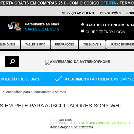
OFERTA GRÁTIS
EM COMPRAS 25 €+ COM O CÓDIGO
OFERTA
-
TERMO
SERVIÇO AO CLIENTE
DEVOLUÇÕES
SOB
Personalize as suas
RASTREIO DE ENCOMEND
CAPAS E GADGETS
CLUBE TRENDY LOGIN
ELEMÓVEIS
TABLET E IPAD
REPARAÇÕES
TELEMÓVEIS
RADIO EMERGE
VOLUÇÃO DE 30 DIAS
ATENDIMENTO AO CLIENTE 09:00-17:0
Acessórios para auscultadores e AirPods
S EM PELE PARA AUSCULTADORES SONY WH-
REF.:
4014865
DISPONIBILIDADE:
EM STOCK - PRONTO PARA ENVIO
INFORMAÇÕES DE ENTREGA