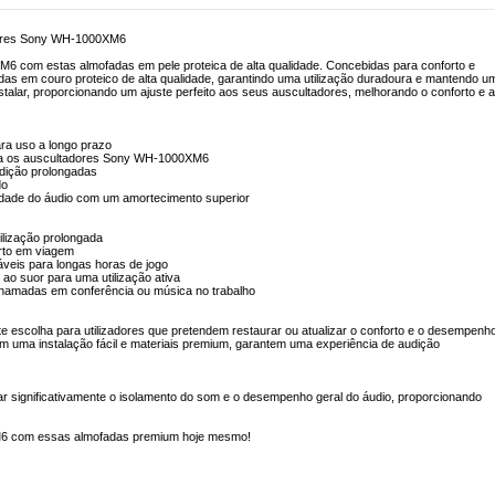
adores Sony WH-1000XM6
 com estas almofadas em pele proteica de alta qualidade. Concebidas para conforto e
adas em couro proteico de alta qualidade, garantindo uma utilização duradoura e mantendo u
stalar, proporcionando um ajuste perfeito aos seus auscultadores, melhorando o conforto e a
ara uso a longo prazo
para os auscultadores Sony WH-1000XM6
udição prolongadas
do
idade do áudio com um amortecimento superior
ilização prolongada
orto em viagem
áveis para longas horas de jogo
e ao suor para uma utilização ativa
s chamadas em conferência ou música no trabalho
e escolha para utilizadores que pretendem restaurar ou atualizar o conforto e o desempenh
ma instalação fácil e materiais premium, garantem uma experiência de audição
ar significativamente o isolamento do som e o desempenho geral do áudio, proporcionando
M6 com essas almofadas premium hoje mesmo!