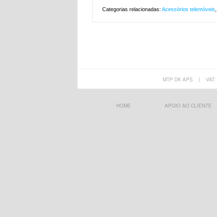
Categorias relacionadas:
Acessórios telemóveis
MTP DK APS
|
VAT:
HOME
APOIO AO CLIENTE