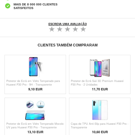
MAIS DE 8 000 000 CLIENTES
SATISFEITOS
ESCREVA UMA AVALIAÇÃO
CLIENTES TAMBÉM COMPRARAM
Protetor de Ecrã em Vidro Temperado para
Protetor de Ecrã Saii 3D Premium Huawei
Huawei P30 Pro - 9H - Transparente
P30 Pro - 2 Unidades
9,10 EUR
11,70
EUR
Protetor de Ecrã em Vidro Temperado Mocolo
Capa de TPU Anti-Slip para Huawei P30 Pro -
UV para Huawei P30 Pro - Transparente
Transparente
13,10 EUR
10,60 EUR