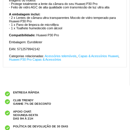
imagens ou vídeos
- Protege totalmente a lente da câmara do seu Huawei P30 Pro
- Feito de vidro AGC de alta qualidade com transmissão de luz ultra alta
A embalagem inclui:
- 2 x Lentes de câmara ultra transparentes Mocolo de vidro temperado para
Huawei P30 Pro
- 1 x Pano de limpeza de microfibra
- 1 x Toalhete humedecido com álcool
Compatibilidade:
Huawei P30 Pro
Embalagem: Euroblister
EAN: 5712579942142
Categorias relacionadas:
Acessórios telemóveis
,
Capas & Acessórios Huawei
,
Huawei P30 Pro Capas & Acessórios
ENTREGA RÁPIDA
CLUB TRENDY
GANHE 7% DE DESCONTO
APOIO CHAT:
SEGUNDA-SEXTA
DAS 9H À 21H
POLÍTICA DE DEVOLUÇÃO DE 30 DIAS