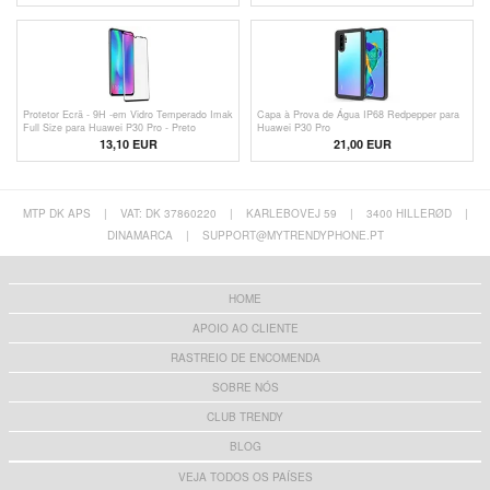
Protetor Ecrã - 9H -em Vidro Temperado Imak
Capa à Prova de Água IP68 Redpepper para
Full Size para Huawei P30 Pro - Preto
Huawei P30 Pro
13,10 EUR
21,00 EUR
MTP DK APS
|
VAT: DK 37860220
|
KARLEBOVEJ 59
|
3400 HILLERØD
|
DINAMARCA
|
SUPPORT@MYTRENDYPHONE.PT
HOME
APOIO AO CLIENTE
RASTREIO DE ENCOMENDA
SOBRE NÓS
CLUB TRENDY
BLOG
VEJA TODOS OS PAÍSES