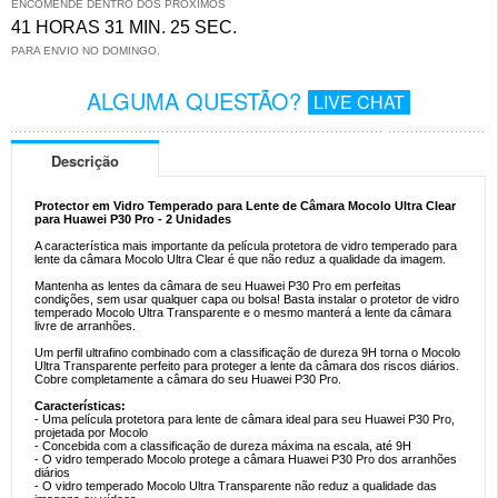
ENCOMENDE DENTRO DOS PRÓXIMOS
41 HORAS 31 MIN. 25 SEC.
PARA ENVIO NO DOMINGO.
ALGUMA QUESTÃO?
LIVE CHAT
Descrição
Protector em Vidro Temperado para Lente de Câmara Mocolo Ultra Clear
para Huawei P30 Pro - 2 Unidades
A característica mais importante da película protetora de vidro temperado para
lente da câmara Mocolo Ultra Clear é que não reduz a qualidade da imagem.
Mantenha as lentes da câmara de seu Huawei P30 Pro em perfeitas
condições, sem usar qualquer capa ou bolsa! Basta instalar o protetor de vidro
temperado Mocolo Ultra Transparente e o mesmo manterá a lente da câmara
livre de arranhões.
Um perfil ultrafino combinado com a classificação de dureza 9H torna o Mocolo
Ultra Transparente perfeito para proteger a lente da câmara dos riscos diários.
Cobre completamente a câmara do seu Huawei P30 Pro.
Características:
- Uma película protetora para lente de câmara ideal para seu Huawei P30 Pro,
projetada por Mocolo
- Concebida com a classificação de dureza máxima na escala, até 9H
- O vidro temperado Mocolo protege a câmara Huawei P30 Pro dos arranhões
diários
- O vidro temperado Mocolo Ultra Transparente não reduz a qualidade das