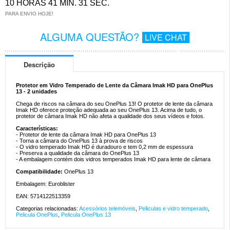
10 HORAS 41 MIN. 31 SEC.
PARA ENVIO HOJE!
ALGUMA QUESTÃO?
LIVE CHAT
Descrição
Protetor em Vidro Temperado de Lente da Câmara Imak HD para OnePlus
13 - 2 unidades
Chega de riscos na câmara do seu OnePlus 13! O protetor de lente da câmara
Imak HD oferece proteção adequada ao seu OnePlus 13. Acima de tudo, o
protetor de câmara Imak HD não afeta a qualidade dos seus vídeos e fotos.
Características:
- Protetor de lente da câmara Imak HD para OnePlus 13
- Torna a câmara do OnePlus 13 à prova de riscos
- O vidro temperado Imak HD é duradouro e tem 0,2 mm de espessura
- Preserva a qualidade da câmara do OnePlus 13
- A embalagem contém dois vidros temperados Imak HD para lente de câmara
Compatibilidade:
OnePlus 13
Embalagem: Euroblister
EAN: 5714122513359
Categorias relacionadas:
Acessórios telemóveis
,
Películas e vidro temperado
,
Pelicula OnePlus
,
Pelicula OnePlus 13