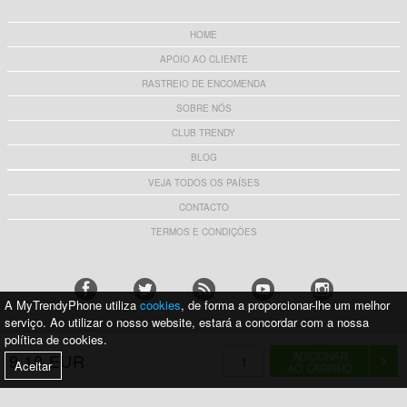
HOME
APOIO AO CLIENTE
RASTREIO DE ENCOMENDA
SOBRE NÓS
CLUB TRENDY
BLOG
VEJA TODOS OS PAÍSES
CONTACTO
TERMOS E CONDIÇÕES
A MyTrendyPhone utiliza
cookies
, de forma a proporcionar-lhe um melhor
serviço. Ao utilizar o nosso website, estará a concordar com a nossa
política de cookies.
APOIAMOS COM ORGULHO:
9,10 EUR
Aceitar