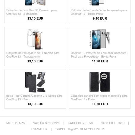
Protector de Ecrã Saii 3D Premium para
Película Protectora de Vidro Temperado para
OnePlus 13 - 2 Unidades
OnePlus 13 - Borda Preta
13,10 EUR
9,10 EUR
Conjunto de Proteção 2-em-1 Northjo para
OnePlus 13 Protetor de Ecrã com Cobertura
OnePlus 13 - Transparente
Total para Privacidade - Borda Preta
13,10 EUR
11,70 EUR
Bolsa Tipo Carteira Caseme 013 Series para
Capa tipo carteira com fecho magnético para
OnePlus 13 - Preto
OnePlus 13 - Preto
13,10 EUR
11,70 EUR
MTP DK APS
|
VAT: DK 37860220
|
KARLEBOVEJ 59
|
3400 HILLERØD
|
DINAMARCA
|
SUPPORT@MYTRENDYPHONE.PT