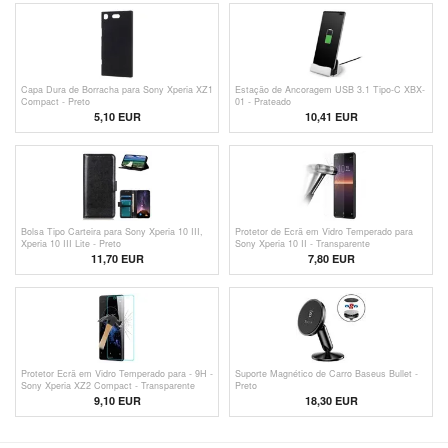
Capa Dura de Borracha para Sony Xperia XZ1
Estação de Ancoragem USB 3.1 Tipo-C XBX-
Compact - Preto
01 - Prateado
5,10
EUR
10,41 EUR
Bolsa Tipo Carteira para Sony Xperia 10 III,
Protetor de Ecrã em Vidro Temperado para
Xperia 10 III Lite - Preto
Sony Xperia 10 II - Transparente
11,70 EUR
7,80 EUR
Protetor Ecrã em Vidro Temperado para - 9H -
Suporte Magnético de Carro Baseus Bullet -
Sony Xperia XZ2 Compact - Transparente
Preto
9,10 EUR
18,30 EUR