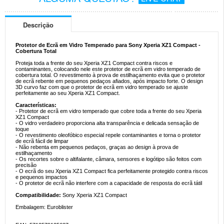
Descrição
Protetor de Ecrã em Vidro Temperado para Sony Xperia XZ1 Compact -
Cobertura Total
Proteja toda a frente do seu Xperia XZ1 Compact contra riscos e
contaminantes, colocando nele este protetor de ecrã em vidro temperado de
cobertura total. O revestimento à prova de estilhaçamento evita que o protetor
de ecrã rebente em pequenos pedaços afiados, após impacto forte. O design
3D curvo faz com que o protetor de ecrã em vidro temperado se ajuste
perfeitamente ao seu Xperia XZ1 Compact.
Características:
- Protetor de ecrã em vidro temperado que cobre toda a frente do seu Xperia
XZ1 Compact
- O vidro verdadeiro proporciona alta transparência e delicada sensação de
toque
- O revestimento oleofóbico especial repele contaminantes e torna o protetor
de ecrã fácil de limpar
- Não rebenta em pequenos pedaços, graças ao design à prova de
estilhaçamento
- Os recortes sobre o altifalante, câmara, sensores e logótipo são feitos com
precisão
- O ecrã do seu Xperia XZ1 Compact fica perfeitamente protegido contra riscos
e pequenos impactos
- O protetor de ecrã não interfere com a capacidade de resposta do ecrã tátil
Compatibilidade:
Sony Xperia XZ1 Compact
Embalagem: Euroblister