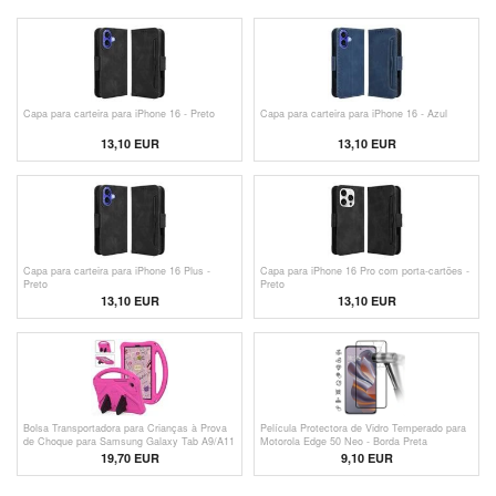
Capa para carteira para iPhone 16 - Preto
Capa para carteira para iPhone 16 - Azul
13,10 EUR
13,10 EUR
Capa para carteira para iPhone 16 Plus -
Capa para iPhone 16 Pro com porta-cartões -
Preto
Preto
13,10 EUR
13,10 EUR
Bolsa Transportadora para Crianças à Prova
Película Protectora de Vidro Temperado para
de Choque para Samsung Galaxy Tab A9/A11
Motorola Edge 50 Neo - Borda Preta
- Cor-de-Rosa
19,70 EUR
9,10 EUR