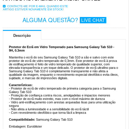
CONTACTE-ME POR E-MAIL QUANDO ESTE
ARTIGO ESTIVER NOVAMENTE EM STOCK!
ALGUMA QUESTÃO?
LIVE CHAT
Descrição
Protetor de Ecrã em Vidro Temperado para Samsung Galaxy Tab S10 -
9H, 0.3mm
Mantenha o ecrã do seu Samsung Galaxy Tab S10 a são e salvo com este
protetor de ecrã de vidro temperado de 0,3mm. Este protetor de ecrã à prova
de estilhaçamento é feito de vidro temperado de qualidade superior, com
elevada transparência e um toque delicado. O protetor de ecrã ultrafino para o
Samsung Galaxy Tab S10 é completamente transparente e não afeta a
qualidade da imagem, enquanto o revestimento especial oleofóbico evita óleos,
sujidade, e marcas de impressões digitais.
Características:
- Protetor de ecrã de vidro temperado de primeira categoria para o Samsung
Galaxy Tab S10
- Proteção de confiança contra riscos, amolgadelas e impactos menores
- Protetor de ecrã muito estreito, mas com o nível máximo de dureza
- Vidro anti-estilhaçamento com arestas arqueadas lisas para uma utilização
segura
- Não afeta a luminosidade e a sensibilidade do ecrã táctil
- Com revestimento oleofóbico que torna fácil a limpeza
Compatibilidade:
Samsung Galaxy Tab S10
Embalagem: Euroblister