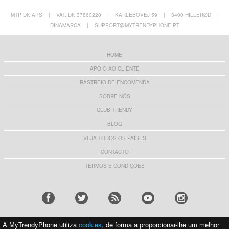
MTP DK APS
|
VAT: DK 37860220
|
KARLEBOVEJ 59
|
3400 HILLERØD
|
DINAMARCA
|
SUPPORT@MYTRENDYPHONE.PT
HOME
APOIO AO CLIENTE
RASTREIO DE ENCOMENDA
SOBRE NÓS
CLUB TRENDY
BLOG
VEJA TODOS OS PAÍSES
CONTACTO
TERMOS E CONDIÇÕES
A MyTrendyPhone utiliza
cookies
, de forma a proporcionar-lhe um melhor