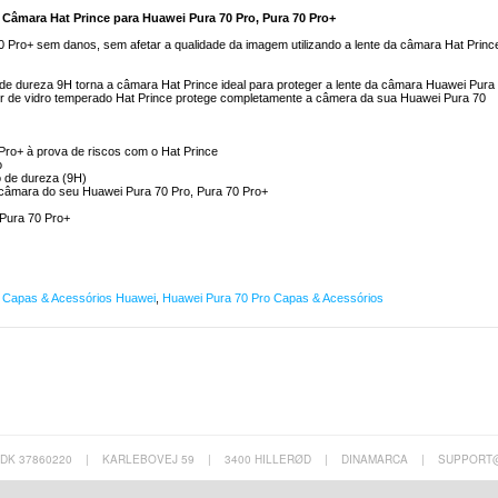
Câmara Hat Prince para Huawei Pura 70 Pro, Pura 70 Pro+
Pro+ sem danos, sem afetar a qualidade da imagem utilizando a lente da câmara Hat Princ
 de dureza 9H torna a câmara Hat Prince ideal para proteger a lente da câmara Huawei Pura
etor de vidro temperado Hat Prince protege completamente a câmera da sua Huawei Pura 70
Pro+ à prova de riscos com o Hat Prince
o
o de dureza (9H)
câmara do seu Huawei Pura 70 Pro, Pura 70 Pro+
Pura 70 Pro+
,
Capas & Acessórios Huawei
,
Huawei Pura 70 Pro Capas & Acessórios
 DK 37860220
|
KARLEBOVEJ 59
|
3400 HILLERØD
|
DINAMARCA
|
SUPPORT