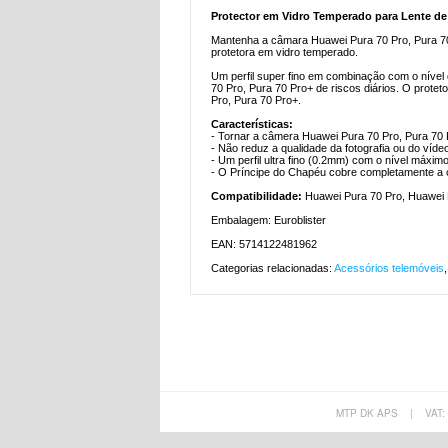
Protector em Vidro Temperado para Lente de 
Mantenha a câmara Huawei Pura 70 Pro, Pura 70 
protetora em vidro temperado.
Um perfil super fino em combinação com o nível
70 Pro, Pura 70 Pro+ de riscos diários. O prot
Pro, Pura 70 Pro+.
Características:
- Tornar a câmera Huawei Pura 70 Pro, Pura 70 
- Não reduz a qualidade da fotografia ou do víde
- Um perfil ultra fino (0.2mm) com o nível máxim
- O Príncipe do Chapéu cobre completamente a 
Compatibilidade:
Huawei Pura 70 Pro, Huawei 
Embalagem: Euroblister
EAN: 5714122481962
Categorias relacionadas:
Acessórios telemóveis
MTP DK APS
|
VAT: