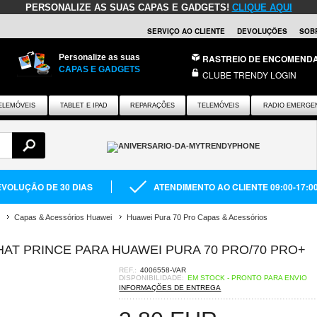
PERSONALIZE AS SUAS CAPAS E GADGETS!
CLIQUE AQUI
SERVIÇO AO CLIENTE
DEVOLUÇÕES
SOB
Personalize as suas
RASTREIO DE ENCOMEND
CAPAS E GADGETS
CLUBE TRENDY LOGIN
ELEMÓVEIS
TABLET E IPAD
REPARAÇÕES
TELEMÓVEIS
RADIO EMERGE
VOLUÇÃO DE 30 DIAS
ATENDIMENTO AO CLIENTE 09:00-17:0
Capas & Acessórios Huawei
Huawei Pura 70 Pro Capas & Acessórios
AT PRINCE PARA HUAWEI PURA 70 PRO/70 PRO+
REF.:
4006558-VAR
DISPONIBILIDADE:
EM STOCK - PRONTO PARA ENVIO
INFORMAÇÕES DE ENTREGA