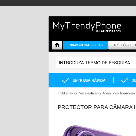
TODAS AS CATEGORIAS
ACESSÓRIOS T
ENTREGA RÁPIDA
DE
«
Voltar atrás
Você está aqui:
Acessórios telemóveis
PROTECTOR PARA CÂMARA H