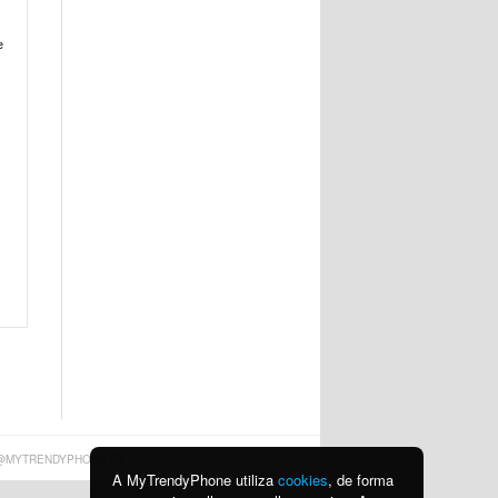
e
@MYTRENDYPHONE.PT
A MyTrendyPhone utiliza
cookies
, de forma