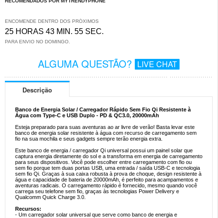
RECOMENDADOS POR MYTRENDYPHONE
ENCOMENDE DENTRO DOS PRÓXIMOS
25 HORAS 43 MIN. 55 SEC.
PARA ENVIO NO DOMINGO.
ALGUMA QUESTÃO?
LIVE CHAT
Descrição
Banco de Energia Solar / Carregador Rápido Sem Fio Qi Resistente à
Água com Type-C e USB Duplo - PD & QC3.0, 20000mAh
Esteja preparado para suas aventuras ao ar livre de verão! Basta levar este
banco de energia solar resistente à água com recurso de carregamento sem
fio na sua mochila e seus gadgets sempre terão energia extra.
Este banco de energia / carregador Qi universal possui um painel solar que
captura energia diretamente do sol e a transforma em energia de carregamento
para seus dispositivos. Você pode escolher entre carregamento com fio ou
sem fio porque tem duas portas USB, uma entrada / saída USB-C e tecnologia
sem fio Qi. Graças à sua caixa robusta à prova de choque, design resistente à
água e capacidade de bateria de 20000mAh, é perfeito para acampamentos e
aventuras radicais. O carregamento rápido é fornecido, mesmo quando você
carrega seu telefone sem fio, graças às tecnologias Power Delivery e
Qualcomm Quick Charge 3.0.
Recursos:
- Um carregador solar universal que serve como banco de energia e