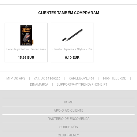
CLIENTES TAMBÉM COMPRARAM
Película protetora PanzerGlass
Caneta Capacitiva Stylus - Pre
15,69 EUR
9,10 EUR
MTP DK APS
|
VAT: DK 37860220
|
KARLEBOVEJ 59
|
3400 HILLERØD
|
DINAMARCA
|
SUPPORT@MYTRENDYPHONE.PT
HOME
APOIO AO CLIENTE
RASTREIO DE ENCOMENDA
SOBRE NÓS
CLUB TRENDY