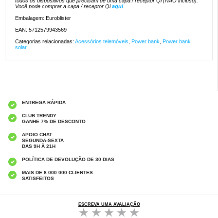
todos os dispositivos que precisam de uma capa / receptor Qi (NÃO incluso).
Você pode comprar a capa / receptor Qi
aqui
.
Embalagem: Euroblister
EAN: 5712579943569
Categorias relacionadas:
Acessórios telemóveis
,
Power bank
,
Power bank
solar
ENTREGA RÁPIDA
CLUB TRENDY
GANHE 7% DE DESCONTO
APOIO CHAT:
SEGUNDA-SEXTA
DAS 9H À 21H
POLÍTICA DE DEVOLUÇÃO DE 30 DIAS
MAIS DE 8 000 000 CLIENTES
SATISFEITOS
ESCREVA UMA AVALIAÇÃO