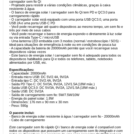
carregador sem fio Qi
- Projetado para resistir a várias condições climáticas, graças à caixa
resistente à água
- O banco de energia solar / carregador sem fio Qi tem PD e QC3.0 para
carregamento rápido
- O carregador solar está equipado com uma porta USB QC3.0, uma porta
USB 2A e uma porta USB-C PD
- Você pode recarregar até quatro dispositivos ao mesmo tempo, um sem fio e
três por meio de seus cabos
- Você pode recarregar o banco de energia expondo-o diretamente à luz solar
ou via entrada Type-C / microUSB
- Uma lanterna LED embutida com 3 modos (normal / estroboscópio / SOS) -
ideal para situações de emergência à noite ou em condições de pouca luz
- A capacidade da bateria de 20000mAh permite que você recarregue seus
dispositivos várias vezes
- Este banco de energia solar / carregador sem fio é adequado para todos os
dispositivos habilitados para Qi e todos os telefones, tablets, notebooks
alimentados por USB, etc.
Especificações:
- Capacidade: 20000mAh
- Entrada micro USB: DC 5V/2.4A, 9V/2A
- Entrada tipo C: DC 5V/2.4A, 9V/2A
- Saída PD Tipo C: DC 5V/3A, 9V/2A, 12V/1.5A (18W máx.)
- Saída USB QC3.0: DC 5V/3A, 9V/2A, 12V/1.5A (18W máx.)
- Saída USB: DC 5V/2A
- Saída de carregamento sem fio: 5W/7.5W/10W
- Energia do painel solar: 1.8W
- Dimensões: 176 mm x 90 mm x 30 mm
- Peso: 590g
O pacote inclui:
- Banco de energia solar resistente à água / carregador sem fio - 20000mAh
- Cabo de carregamento
Este carregador sem fio rápido Qi / banco de energia solar é compatível com
todos os dispositivos que possuem um carregamento sem fio integrado e com