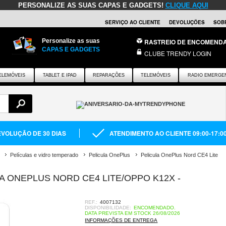
PERSONALIZE AS SUAS CAPAS E GADGETS!
CLIQUE AQUI
SERVIÇO AO CLIENTE
DEVOLUÇÕES
SOB
Personalize as suas
RASTREIO DE ENCOMEND
CAPAS E GADGETS
CLUBE TRENDY LOGIN
ELEMÓVEIS
TABLET E IPAD
REPARAÇÕES
TELEMÓVEIS
RADIO EMERGE
VOLUÇÃO DE 30 DIAS
ATENDIMENTO AO CLIENTE 09:00-17:0
Películas e vidro temperado
Pelicula OnePlus
Pelicula OnePlus Nord CE4 Lite
 ONEPLUS NORD CE4 LITE/OPPO K12X -
REF.:
4007132
DISPONIBILIDADE:
ENCOMENDADO.
DATA PREVISTA EM STOCK 26/08/2026
INFORMAÇÕES DE ENTREGA