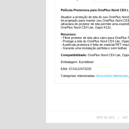
Película Protectora para OnePlus Nord CE4 L
Atualize a proteção de tela do seu OnePlus Nord 
foi projetado para manter seu OnePlus Nord CE4
ultraclara do protetor de tela permite uma experi
OnePlus Nord CE4 Lite, Oppo K12x.
Recursos:
- Filme protetor de tela ultra claro para OnePlu
- Protege a tela do OnePlus Nord CE4 Lite, Opp
- A película protetora é feita de material PET ma
- Garante uma instalação perfeita e sem bolhas
Compatibilidade:
OnePlus Nord CE4 Lite, Opp
Embalagem: Euroblister
EAN: 5714122473233
Categorias relacionadas:
Acessórios telemóveis
MTP DK APS
|
VAT: