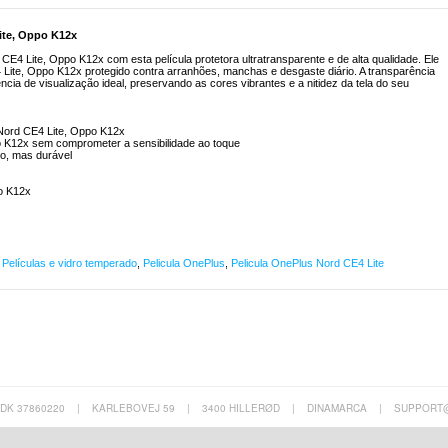
ite, Oppo K12x
CE4 Lite, Oppo K12x com esta película protetora ultratransparente e de alta qualidade. Ele
 Lite, Oppo K12x protegido contra arranhões, manchas e desgaste diário. A transparência
ência de visualização ideal, preservando as cores vibrantes e a nitidez da tela do seu
s Nord CE4 Lite, Oppo K12x
o K12x sem comprometer a sensibilidade ao toque
cio, mas durável
o K12x
,
Películas e vidro temperado
,
Pelicula OnePlus
,
Pelicula OnePlus Nord CE4 Lite
 DK 37860220
|
KARLEBOVEJ 59
|
3400 HILLERØD
|
DINAMARCA
|
SUPPORT