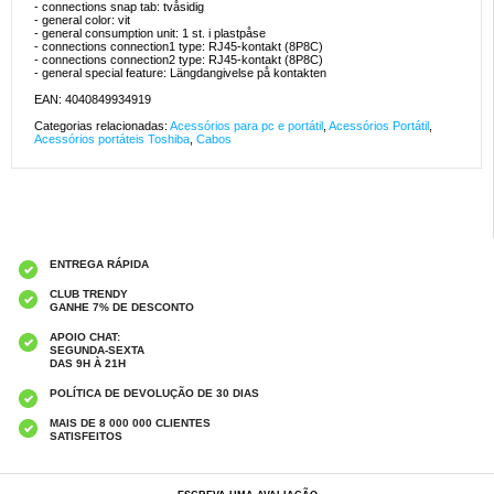
- connections snap tab: tvåsidig
- general color: vit
- general consumption unit: 1 st. i plastpåse
- connections connection1 type: RJ45-kontakt (8P8C)
- connections connection2 type: RJ45-kontakt (8P8C)
- general special feature: Längdangivelse på kontakten
EAN: 4040849934919
Categorias relacionadas:
Acessórios para pc e portátil
,
Acessórios Portátil
,
Acessórios portáteis Toshiba
,
Cabos
ENTREGA RÁPIDA
CLUB TRENDY
GANHE 7% DE DESCONTO
APOIO CHAT:
SEGUNDA-SEXTA
DAS 9H À 21H
POLÍTICA DE DEVOLUÇÃO DE 30 DIAS
MAIS DE 8 000 000 CLIENTES
SATISFEITOS