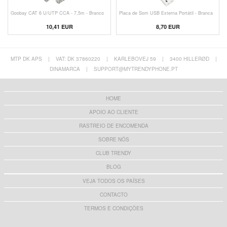
Goobay CAT 6 U/UTP CCA - 7,5m - Branco
Placa de Som USB Externa Portátil - Branca
10,41
EUR
8,70
EUR
MTP DK APS
|
VAT: DK 37860220
|
KARLEBOVEJ 59
|
3400 HILLERØD
|
DINAMARCA
|
SUPPORT@MYTRENDYPHONE.PT
HOME
APOIO AO CLIENTE
RASTREIO DE ENCOMENDA
SOBRE NÓS
CLUB TRENDY
BLOG
VEJA TODOS OS PAÍSES
CONTACTO
TERMOS E CONDIÇÕES