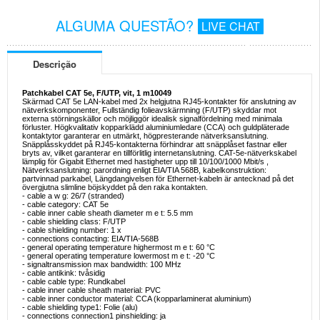
ALGUMA QUESTÃO?
LIVE CHAT
Descrição
Patchkabel CAT 5e, F/UTP, vit, 1 m10049
Skärmad CAT 5e LAN-kabel med 2x helgjutna RJ45-kontakter för anslutning av
nätverkskomponenter, Fullständig folieavskärmning (F/UTP) skyddar mot
externa störningskällor och möjliggör idealisk signalfördelning med minimala
förluster. Högkvalitativ kopparklädd aluminiumledare (CCA) och guldpläterade
kontaktytor garanterar en utmärkt, högpresterande nätverksanslutning.
Snäpplåsskyddet på RJ45-kontakterna förhindrar att snäpplåset fastnar eller
bryts av, vilket garanterar en tillförlitlig internetanslutning. CAT-5e-nätverkskabel
lämplig för Gigabit Ethernet med hastigheter upp till 10/100/1000 Mbit/s ,
Nätverksanslutning: parordning enligt EIA/TIA 568B, kabelkonstruktion:
partvinnad parkabel, Längdangivelsen för Ethernet-kabeln är antecknad på det
övergjutna slimline böjskyddet på den raka kontakten.
- cable a w g: 26/7 (stranded)
- cable category: CAT 5e
- cable inner cable sheath diameter m e t: 5.5 mm
- cable shielding class: F/UTP
- cable shielding number: 1 x
- connections contacting: EIA/TIA-568B
- general operating temperature highermost m e t: 60 °C
- general operating temperature lowermost m e t: -20 °C
- signaltransmission max bandwidth: 100 MHz
- cable antikink: tvåsidig
- cable cable type: Rundkabel
- cable inner cable sheath material: PVC
- cable inner conductor material: CCA (kopparlaminerat aluminium)
- cable shielding type1: Folie (alu)
- connections connection1 pinshielding: ja