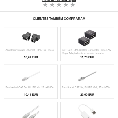
ESCREVA UMA AVALIAÇÃO
CLIENTES TAMBÉM COMPRARAM
Adaptador Divisor Ethernet RJ45 1x2- Preto
Set 1 a 2 RJ45 Splitter Connector Inline LAN
Plugs Adaptador de extensão de cabo
Ethernet - 2 Peças
10,41 EUR
11,70 EUR
Patchkabel CAT 5e, U/UTP, vit, 25 m12804
Patchkabel CAT 5e, F/UTP, Grå, 25 m9750
10,41 EUR
23,60 EUR