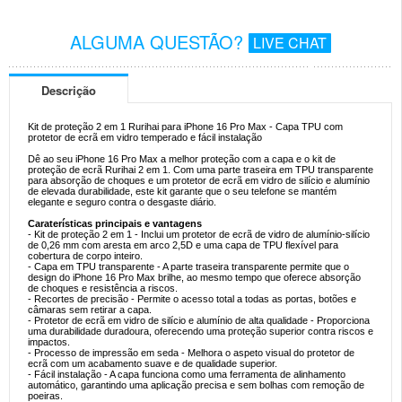
ALGUMA QUESTÃO?
LIVE CHAT
Descrição
Kit de proteção 2 em 1 Rurihai para iPhone 16 Pro Max - Capa TPU com
protetor de ecrã em vidro temperado e fácil instalação
Dê ao seu iPhone 16 Pro Max a melhor proteção com a capa e o kit de
proteção de ecrã Rurihai 2 em 1. Com uma parte traseira em TPU transparente
para absorção de choques e um protetor de ecrã em vidro de silício e alumínio
de elevada durabilidade, este kit garante que o seu telefone se mantém
elegante e seguro contra o desgaste diário.
Caraterísticas principais e vantagens
- Kit de proteção 2 em 1 - Inclui um protetor de ecrã de vidro de alumínio-silício
de 0,26 mm com aresta em arco 2,5D e uma capa de TPU flexível para
cobertura de corpo inteiro.
- Capa em TPU transparente - A parte traseira transparente permite que o
design do iPhone 16 Pro Max brilhe, ao mesmo tempo que oferece absorção
de choques e resistência a riscos.
- Recortes de precisão - Permite o acesso total a todas as portas, botões e
câmaras sem retirar a capa.
- Protetor de ecrã em vidro de silício e alumínio de alta qualidade - Proporciona
uma durabilidade duradoura, oferecendo uma proteção superior contra riscos e
impactos.
- Processo de impressão em seda - Melhora o aspeto visual do protetor de
ecrã com um acabamento suave e de qualidade superior.
- Fácil instalação - A capa funciona como uma ferramenta de alinhamento
automático, garantindo uma aplicação precisa e sem bolhas com remoção de
poeiras.