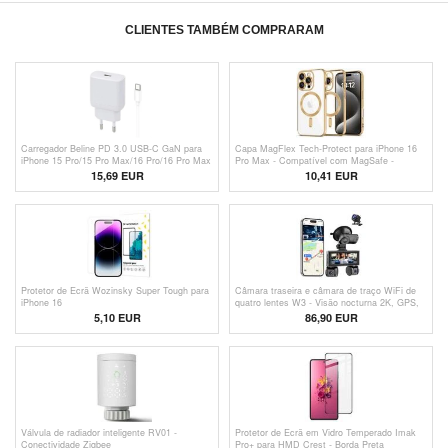
CLIENTES TAMBÉM COMPRARAM
Carregador Beline PD 3.0 USB-C GaN para
Capa MagFlex Tech-Protect para iPhone 16
iPhone 15 Pro/15 Pro Max/16 Pro/16 Pro Max
Pro Max - Compatível com MagSafe -
- 30W - Branco
Transparente / Dourado
15,69 EUR
10,41 EUR
Protetor de Ecrã Wozinsky Super Tough para
Câmara traseira e câmara de traço WiFi de
iPhone 16
quatro lentes W3 - Visão nocturna 2K, GPS,
Deteção de colisão - Preto
5,10 EUR
86,90 EUR
Válvula de radiador inteligente RV01 -
Protetor de Ecrã em Vidro Temperado Imak
Conectividade Zigbee
Pro+ para HMD Crest - Borda Preta