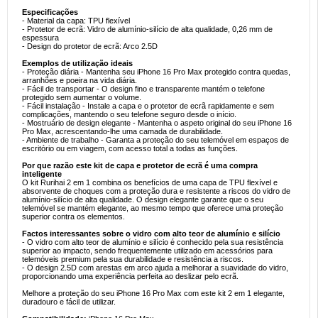
Especificações
- Material da capa: TPU flexível
- Protetor de ecrã: Vidro de alumínio-silício de alta qualidade, 0,26 mm de
espessura
- Design do protetor de ecrã: Arco 2.5D
Exemplos de utilização ideais
- Proteção diária - Mantenha seu iPhone 16 Pro Max protegido contra quedas,
arranhões e poeira na vida diária.
- Fácil de transportar - O design fino e transparente mantém o telefone
protegido sem aumentar o volume.
- Fácil instalação - Instale a capa e o protetor de ecrã rapidamente e sem
complicações, mantendo o seu telefone seguro desde o início.
- Mostruário de design elegante - Mantenha o aspeto original do seu iPhone 16
Pro Max, acrescentando-lhe uma camada de durabilidade.
- Ambiente de trabalho - Garanta a proteção do seu telemóvel em espaços de
escritório ou em viagem, com acesso total a todas as funções.
Por que razão este kit de capa e protetor de ecrã é uma compra
inteligente
O kit Rurihai 2 em 1 combina os benefícios de uma capa de TPU flexível e
absorvente de choques com a proteção dura e resistente a riscos do vidro de
alumínio-silício de alta qualidade. O design elegante garante que o seu
telemóvel se mantém elegante, ao mesmo tempo que oferece uma proteção
superior contra os elementos.
Factos interessantes sobre o vidro com alto teor de alumínio e silício
- O vidro com alto teor de alumínio e silício é conhecido pela sua resistência
superior ao impacto, sendo frequentemente utilizado em acessórios para
telemóveis premium pela sua durabilidade e resistência a riscos.
- O design 2.5D com arestas em arco ajuda a melhorar a suavidade do vidro,
proporcionando uma experiência perfeita ao deslizar pelo ecrã.
Melhore a proteção do seu iPhone 16 Pro Max com este kit 2 em 1 elegante,
duradouro e fácil de utilizar.