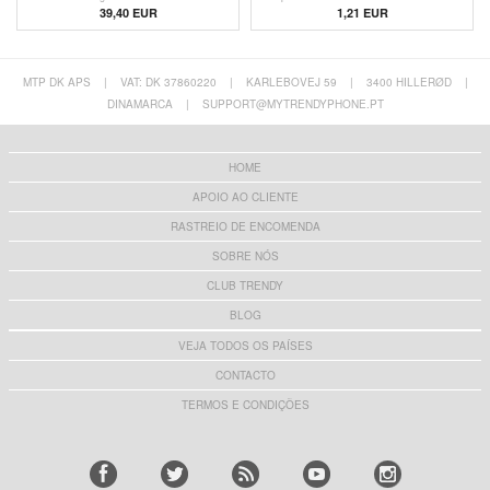
39,40 EUR
1,21
EUR
MTP DK APS
|
VAT: DK 37860220
|
KARLEBOVEJ 59
|
3400 HILLERØD
|
DINAMARCA
|
SUPPORT@MYTRENDYPHONE.PT
HOME
APOIO AO CLIENTE
RASTREIO DE ENCOMENDA
SOBRE NÓS
CLUB TRENDY
BLOG
VEJA TODOS OS PAÍSES
CONTACTO
TERMOS E CONDIÇÕES