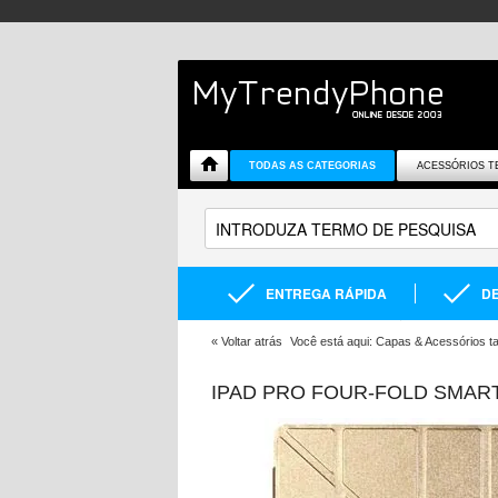
TODAS AS CATEGORIAS
ACESSÓRIOS T
ENTREGA RÁPIDA
DE
«
Voltar atrás
Você está aqui:
Capas & Acessórios ta
IPAD PRO FOUR-FOLD SMART