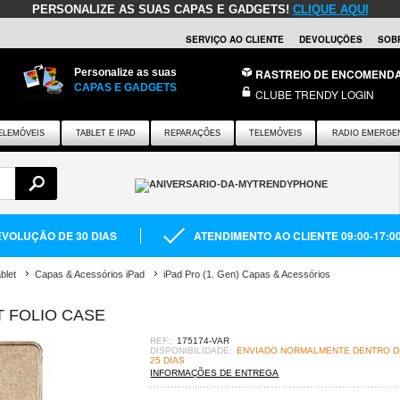
PERSONALIZE AS SUAS CAPAS E GADGETS!
CLIQUE AQUI
SERVIÇO AO CLIENTE
DEVOLUÇÕES
SOB
Personalize as suas
RASTREIO DE ENCOMEND
CAPAS E GADGETS
CLUBE TRENDY LOGIN
ELEMÓVEIS
TABLET E IPAD
REPARAÇÕES
TELEMÓVEIS
RADIO EMERGE
VOLUÇÃO DE 30 DIAS
ATENDIMENTO AO CLIENTE 09:00-17:0
blet
Capas & Acessórios iPad
iPad Pro (1. Gen) Capas & Acessórios
 FOLIO CASE
REF.:
175174-VAR
DISPONIBILIDADE:
ENVIADO NORMALMENTE DENTRO DE
25 DIAS
INFORMAÇÕES DE ENTREGA