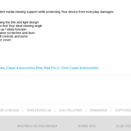
llent media viewing support while protecting Your device from everyday damages.
ng the thin and light design
o find Your ideal viewing angle
up / sleep function
gainst scratches and dust
all controls and ports
er cover
let
,
Capas & Acessórios iPad
,
iPad Pro (1. Gen) Capas & Acessórios
 DK 37860220
|
KARLEBOVEJ 59
|
3400 HILLERØD
|
DINAMARCA
|
SUPPORT
RASTREIO DE ENCOMENDA
SOBRE NÓS
CLUB TRE