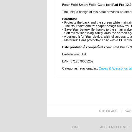
Four-Fold Smart Folio Case for iPad Pro 12.9
The unique design of this case provides an exce
Features:
- Protects the back and the screen while maintaini
- The "four fold" and "Y-shape" design allow You t
- Save Your battery life thanks to the smart wake 
- Soft micro fiber lining safeguards the screen a
- A perfect fit for Your device, with full access to 
- Materials: Hard protective case with a PU leath
Este produto é compatível com:
iPad Pro 12.9
Embalagem: Bulk
EAN: 5712579605252
Categorias relacionadas:
Capas & Acessórios tab
MTP DK APS
|
VAT:
HOME
APOIO AO CLIENTE