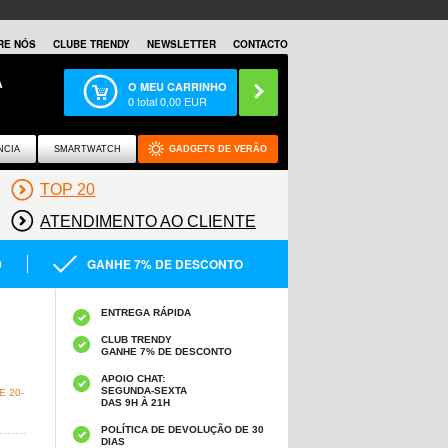
RE NÓS
CLUBE TRENDY
NEWSLETTER
CONTACTO
A
O MEU CARRINHO
0
total
0,00
EUR
NCIA
SMARTWATCH
GADGETS DE VERÃO
TOP 20
ATENDIMENTO AO CLIENTE
0
GANHE 7% DE DESCONTO
ENTREGA RÁPIDA
CLUB TRENDY
GANHE 7% DE DESCONTO
APOIO CHAT:
SEGUNDA-SEXTA
 20-
DAS 9H À 21H
POLÍTICA DE DEVOLUÇÃO DE 30
DIAS