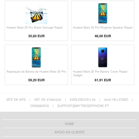
Huawei Mate 20 Pro Water Damage Repair
Huawei Mate 20 Pro Ringtone Speaker Repair
35,60 EUR
46,00 EUR
Reparação da Bateria do Huawei Mate 20 Pro
Huawei Mate 20 Pro Battery Cover Repair -
Twilight
59,20 EUR
61,91 EUR
MTP DK APS
|
VAT: DK 37860220
|
KARLEBOVEJ 59
|
3400 HILLERØD
|
DINAMARCA
|
SUPPORT@MYTRENDYPHONE.PT
HOME
APOIO AO CLIENTE