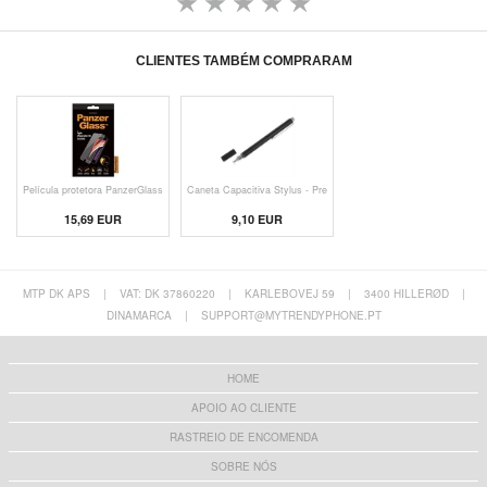
CLIENTES TAMBÉM COMPRARAM
Película protetora PanzerGlass
Caneta Capacitiva Stylus - Pre
15,69 EUR
9,10 EUR
MTP DK APS
|
VAT: DK 37860220
|
KARLEBOVEJ 59
|
3400 HILLERØD
|
DINAMARCA
|
SUPPORT@MYTRENDYPHONE.PT
HOME
APOIO AO CLIENTE
RASTREIO DE ENCOMENDA
SOBRE NÓS