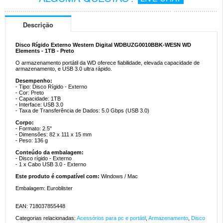
Descrição
Disco Rígido Externo Western Digital WDBUZG0010BBK-WESN WD
Elements - 1TB - Preto
O armazenamento portátil da WD oferece fiabilidade, elevada capacidade de
armazenamento, e USB 3.0 ultra rápido.
Desempenho:
- Tipo: Disco Rígido - Externo
- Cor: Preto
- Capacidade: 1TB
- Interface: USB 3.0
- Taxa de Transferência de Dados: 5.0 Gbps (USB 3.0)
Corpo:
- Formato: 2.5"
- Dimensões: 82 x 111 x 15 mm
- Peso: 136 g
Conteúdo da embalagem:
- Disco rígido - Externo
- 1 x Cabo USB 3.0 - Externo
Este produto é compatível com:
Windows / Mac
Embalagem: Euroblister
EAN: 718037855448
Categorias relacionadas:
Acessórios para pc e portátil
,
Armazenamento
,
Disco