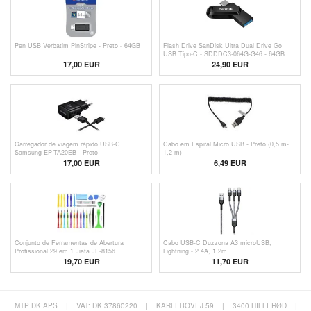
Pen USB Verbatim PinStripe - Preto - 64GB
Flash Drive SanDisk Ultra Dual Drive Go
USB Tipo-C - SDDDC3-064G-G46 - 64GB
17,00 EUR
24,90 EUR
Carregador de viagem rápido USB-C
Cabo em Espiral Micro USB - Preto (0,5 m-
Samsung EP-TA20EB - Preto
1,2 m)
17,00 EUR
6,49 EUR
Conjunto de Ferramentas de Abertura
Cabo USB-C Duzzona A3 microUSB,
Profissional 29 em 1 Jiafa JF-8156
Lightning - 2.4A, 1.2m
19,70 EUR
11,70 EUR
MTP DK APS
|
VAT: DK 37860220
|
KARLEBOVEJ 59
|
3400 HILLERØD
|