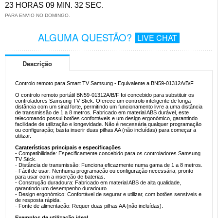
23 HORAS 09 MIN. 31 SEC.
PARA ENVIO NO DOMINGO.
ALGUMA QUESTÃO?
LIVE CHAT
Descrição
Controlo remoto para Smart TV Samsung - Equivalente a BN59-01312A/B/F
O controlo remoto portátil BN59-01312A/B/F foi concebido para substituir os
controladores Samsung TV Stick. Oferece um controlo inteligente de longa
distância com um sinal forte, permitindo um funcionamento livre a uma distância
de transmissão de 1 a 8 metros. Fabricado em material ABS durável, este
telecomando possui botões confortáveis e um design ergonómico, garantindo
facilidade de utilização e longevidade. Não é necessária qualquer programação
ou configuração; basta inserir duas pilhas AA (não incluídas) para começar a
utilizar.
Caraterísticas principais e especificações
- Compatibilidade: Especificamente concebido para os controladores Samsung
TV Stick.
- Distância de transmissão: Funciona eficazmente numa gama de 1 a 8 metros.
- Fácil de usar: Nenhuma programação ou configuração necessária; pronto
para usar com a inserção de baterias.
- Construção duradoura: Fabricado em material ABS de alta qualidade,
garantindo um desempenho duradouro.
- Design ergonómico: Confortável de segurar e utilizar, com botões sensíveis e
de resposta rápida.
- Fonte de alimentação: Requer duas pilhas AA (não incluídas).
Exemplos de utilização ideal