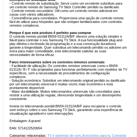
- Controlo remoto de substituição: Serve como um excelente substituto para
um controlo remoto do Samsung TV Stick Controller perdido ou danificado.
- Controlo remoto secundário: Útil como um controlo remoto adicional em
casas com vários utilizadores.
- Conveniência para convidados: Proporciona uma opção de controlo remoto
fácil de utilizar para hóspedes que não estejam familiarizados com controlos
remotos complexos.
Porque é que este produto é perfeito para comprar
O controlo remoto portátil BN59-01312A/B/F oferece uma solução simples e
fiável para controlar o seu Samsung TV Stick. A sua funcionalidade plug-and-
play elimina o incómodo da programação e a sua construção duradoura
garante a longevidade. Quer substitua um telecomando perdido ou adicione um
extra para maior comodidade, este telecomando satisfaz as suas
necessidades de forma eficaz.
Fatos interessantes sobre os controlos remotos universais
- Facilidade de utilização: Os controles remotos universais como o BN59-
01312A / B / F são projetados para funcionar perfeitamente com modelos de TV
específicos, sem a necessidade de procedimentos de configuração
complexos.
- Solução económica: Substituir um telecomando original perdido ou danificado
por um telecomando universal é muitas vezes mais económico e está
prontamente disponível.
- Maior durabilidade: Muitos telecomandos universais são concebidos para
resistir a uma utilização regular, oferecendo longevidade e um desempenho
consistente.
Invista no telecomando portátil BN59-01312A/B/F para recuperar o controlo
sem esforço sobre o seu Samsung TV Stick, garantindo uma experiência de
visualização agradável e sem interrupções.
Embalagem: A granel
EAN: 5714122520654
Categorias relacionadas:
TV e sistemas de som
,
Acessórios para tv
,
Comando