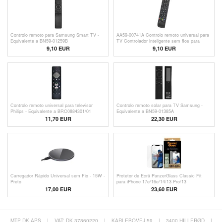
Controlo remoto para Samsung Smart TV -
AA59-00741A Controlo remoto universal para
Equivalente a BN59-01259B
TV Controlador inteligente sem fios para
Samsung HDTV LED Smart Digital TV - Preto
9,10 EUR
9,10 EUR
Controlo remoto universal para televisor
Controlo remoto solar para TV Samsung -
Philips - Equivalente a BRC0884301/01
Equivalente a BN59-01385A
11,70 EUR
22,30 EUR
Carregador Rápido Universal sem Fio - 15W -
Protetor de Ecrã PanzerGlass Classic Fit
Preto
para iPhone 17e/16e/14/13 Pro/13
17,00
EUR
23,60 EUR
MTP DK APS
|
VAT: DK 37860220
|
KARLEBOVEJ 59
|
3400 HILLERØD
|