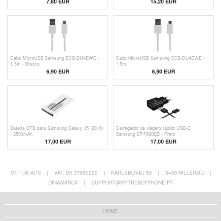
7,80 EUR
15,20 EUR
Cabo MicroUSB Samsung ECB-DU4EWE -
Cabo MicroUSB Samsung ECB-DU4EWE -
1.5m - Branco
1.5m
6,90 EUR
6,90 EUR
Bateria OTB para Samsung Galaxy J5 (2016)
Carregador de viagem rápido USB-C
- 2500mAh
Samsung EP-TA20EB - Preto
17,00 EUR
17,00 EUR
MTP DK APS
|
VAT: DK 37860220
|
KARLEBOVEJ 59
|
3400 HILLERØD
|
DINAMARCA
|
SUPPORT@MYTRENDYPHONE.PT
HOME