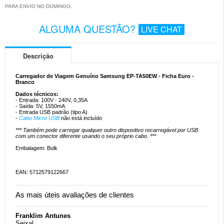
PARA ENVIO NO DOMINGO.
ALGUMA QUESTÃO?
LIVE CHAT
Descrição
Carregador de Viagem Genuíno Samsung EP-TA50EW - Ficha Euro -
Branco
Dados técnicos:
- Entrada: 100V - 240V, 0,35A
- Saída: 5V, 1550mA
- Entrada USB padrão (tipo A)
-
Cabo Micro USB
não está incluído
*** Também pode carregar qualquer outro dispositivo recarregável por USB
com um conector diferente usando o seu próprio cabo. ***
Embalagem: Bulk
EAN: 5712579122667
As mais úteis avaliações de clientes
Franklim Antunes
Seixal