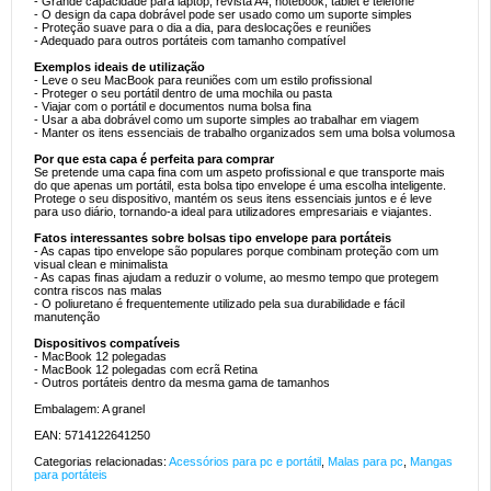
- Grande capacidade para laptop, revista A4, notebook, tablet e telefone
- O design da capa dobrável pode ser usado como um suporte simples
- Proteção suave para o dia a dia, para deslocações e reuniões
- Adequado para outros portáteis com tamanho compatível
Exemplos ideais de utilização
- Leve o seu MacBook para reuniões com um estilo profissional
- Proteger o seu portátil dentro de uma mochila ou pasta
- Viajar com o portátil e documentos numa bolsa fina
- Usar a aba dobrável como um suporte simples ao trabalhar em viagem
- Manter os itens essenciais de trabalho organizados sem uma bolsa volumosa
Por que esta capa é perfeita para comprar
Se pretende uma capa fina com um aspeto profissional e que transporte mais
do que apenas um portátil, esta bolsa tipo envelope é uma escolha inteligente.
Protege o seu dispositivo, mantém os seus itens essenciais juntos e é leve
para uso diário, tornando-a ideal para utilizadores empresariais e viajantes.
Fatos interessantes sobre bolsas tipo envelope para portáteis
- As capas tipo envelope são populares porque combinam proteção com um
visual clean e minimalista
- As capas finas ajudam a reduzir o volume, ao mesmo tempo que protegem
contra riscos nas malas
- O poliuretano é frequentemente utilizado pela sua durabilidade e fácil
manutenção
Dispositivos compatíveis
- MacBook 12 polegadas
- MacBook 12 polegadas com ecrã Retina
- Outros portáteis dentro da mesma gama de tamanhos
Embalagem: A granel
EAN: 5714122641250
Categorias relacionadas:
Acessórios para pc e portátil
,
Malas para pc
,
Mangas
para portáteis