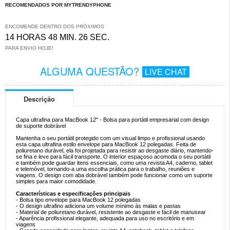
RECOMENDADOS POR MYTRENDYPHONE
ENCOMENDE DENTRO DOS PRÓXIMOS
14 HORAS 48 MIN. 26 SEC.
PARA ENVIO HOJE!
ALGUMA QUESTÃO?
LIVE CHAT
Descrição
Capa ultrafina para MacBook 12" - Bolsa para portátil empresarial com design
de suporte dobrável
Mantenha o seu portátil protegido com um visual limpo e profissional usando
esta capa ultrafina estilo envelope para MacBook 12 polegadas. Feita de
poliuretano durável, ela foi projetada para resistir ao desgaste diário, mantendo-
se fina e leve para fácil transporte. O interior espaçoso acomoda o seu portátil
e também pode guardar itens essenciais, como uma revista A4, caderno, tablet
e telemóvel, tornando-a uma escolha prática para o trabalho, reuniões e
viagens. O design com aba dobrável também pode funcionar como um suporte
simples para maior comodidade.
Características e especificações principais
- Bolsa tipo envelope para MacBook 12 polegadas
- O design ultrafino adiciona um volume mínimo às malas e pastas
- Material de poliuretano durável, resistente ao desgaste e fácil de manusear
- Aparência profissional elegante, adequada para uso no escritório e em
viagens