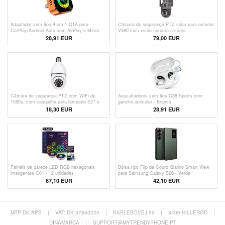
Adaptador sem fios 4 em 1 Q1A para
Câmara de segurança PTZ solar para exterior
CarPlay/Android Auto com AirPlay e Mirror
V380 com visão noturna a cores
Link - Laranja / Colorido
28,91
EUR
79,00 EUR
Câmara de segurança PTZ com WiFi de
Auscultadores sem fios Q38 Sports com
1080p, com casquilho para lâmpada E27 e
gancho auricular - Branco
visão noturna - Branca
18,30 EUR
28,91
EUR
Painéis de parede LED RGB hexagonais
Bolsa tipo Flip de Couro Qialino Smart View
inteligentes G01 - 12 unidades
para Samsung Galaxy S26 - Verde
67,10 EUR
42,10 EUR
MTP DK APS
|
VAT: DK 37860220
|
KARLEBOVEJ 59
|
3400 HILLERØD
|
DINAMARCA
|
SUPPORT@MYTRENDYPHONE.PT