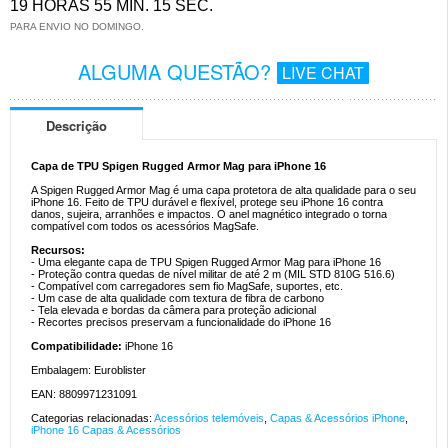
19 HORAS 55 MIN. 14 SEC.
PARA ENVIO NO DOMINGO.
ALGUMA QUESTÃO?
LIVE CHAT
Descrição
Capa de TPU Spigen Rugged Armor Mag para iPhone 16
A Spigen Rugged Armor Mag é uma capa protetora de alta qualidade para o seu
iPhone 16. Feito de TPU durável e flexível, protege seu iPhone 16 contra
danos, sujeira, arranhões e impactos. O anel magnético integrado o torna
compatível com todos os acessórios MagSafe.
Recursos:
- Uma elegante capa de TPU Spigen Rugged Armor Mag para iPhone 16
- Proteção contra quedas de nível militar de até 2 m (MIL STD 810G 516.6)
- Compatível com carregadores sem fio MagSafe, suportes, etc.
- Um case de alta qualidade com textura de fibra de carbono
- Tela elevada e bordas da câmera para proteção adicional
- Recortes precisos preservam a funcionalidade do iPhone 16
Compatibilidade:
iPhone 16
Embalagem: Euroblister
EAN: 8809971231091
Categorias relacionadas:
Acessórios telemóveis
,
Capas & Acessórios iPhone
,
iPhone 16 Capas & Acessórios