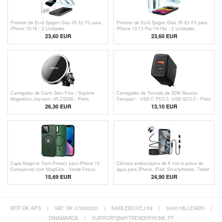
Protetor de Ecrã Spigen Glas.tR Ez Fit para
Protetor de Ecrã Spigen Glas.tR Ez Fit para
iPhone 15/16 - 2 Unidades
iPhone 13/13 Pro/14/16e - 2 Unidades
23,60 EUR
23,60 EUR
Carregador de Carro Sem-Fios / Suporte
Carregador de Tomada de 20W Baseus
Magnético Joyroom JR-ZS240 - Preto
Compact - USB-C PD3.0, USB QC3.0 - Preto
26,30 EUR
13,10
EUR
Capa Magmat Tech-Protect para iPhone 13 -
Câmara endoscópica de 8 mm à prova de
Compatível com MagSafe - Verde Fosco
água para iPhone, iPad, Smartphones, Tablet
- 3m
15,69 EUR
24,90 EUR
MTP DK APS
|
VAT: DK 37860220
|
KARLEBOVEJ 59
|
3400 HILLERØD
|
DINAMARCA
|
SUPPORT@MYTRENDYPHONE.PT