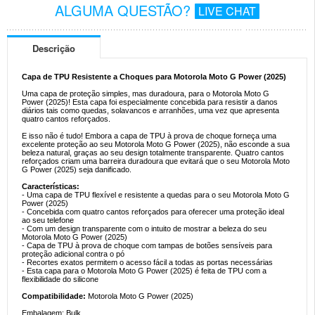
ALGUMA QUESTÃO?
LIVE CHAT
Descrição
Capa de TPU Resistente a Choques para Motorola Moto G Power (2025)
Uma capa de proteção simples, mas duradoura, para o Motorola Moto G
Power (2025)! Esta capa foi especialmente concebida para resistir a danos
diários tais como quedas, solavancos e arranhões, uma vez que apresenta
quatro cantos reforçados.
E isso não é tudo! Embora a capa de TPU à prova de choque forneça uma
excelente proteção ao seu Motorola Moto G Power (2025), não esconde a sua
beleza natural, graças ao seu design totalmente transparente. Quatro cantos
reforçados criam uma barreira duradoura que evitará que o seu Motorola Moto
G Power (2025) seja danificado.
Características:
- Uma capa de TPU flexível e resistente a quedas para o seu Motorola Moto G
Power (2025)
- Concebida com quatro cantos reforçados para oferecer uma proteção ideal
ao seu telefone
- Com um design transparente com o intuito de mostrar a beleza do seu
Motorola Moto G Power (2025)
- Capa de TPU à prova de choque com tampas de botões sensíveis para
proteção adicional contra o pó
- Recortes exatos permitem o acesso fácil a todas as portas necessárias
- Esta capa para o Motorola Moto G Power (2025) é feita de TPU com a
flexibilidade do silicone
Compatibilidade:
Motorola Moto G Power (2025)
Embalagem: Bulk