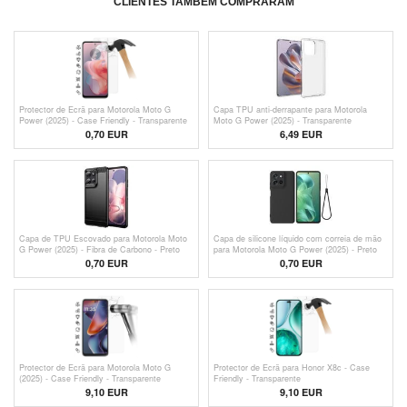
CLIENTES TAMBÉM COMPRARAM
Protector de Ecrã para Motorola Moto G
Capa TPU anti-derrapante para Motorola
Power (2025) - Case Friendly - Transparente
Moto G Power (2025) - Transparente
0,70
EUR
6,49 EUR
Capa de TPU Escovado para Motorola Moto
Capa de silicone líquido com correia de mão
G Power (2025) - Fibra de Carbono - Preto
para Motorola Moto G Power (2025) - Preto
0,70
EUR
0,70
EUR
Protector de Ecrã para Motorola Moto G
Protector de Ecrã para Honor X8c - Case
(2025) - Case Friendly - Transparente
Friendly - Transparente
9,10 EUR
9,10 EUR