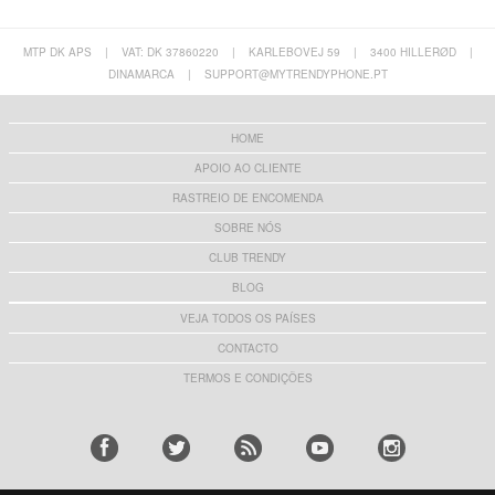
MTP DK APS
|
VAT: DK 37860220
|
KARLEBOVEJ 59
|
3400 HILLERØD
|
DINAMARCA
|
SUPPORT@MYTRENDYPHONE.PT
HOME
APOIO AO CLIENTE
RASTREIO DE ENCOMENDA
SOBRE NÓS
CLUB TRENDY
BLOG
VEJA TODOS OS PAÍSES
CONTACTO
TERMOS E CONDIÇÕES