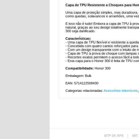
Capa de TPU Resistente a Choques para Hon
Uma capa de proteção simples, mas duradoura, pa
como quedas, solavancos e arranhões, uma vez 
E isso não é tudo! Embora a capa de TPU à pro
natural, graças ao seu design totalmente transp
300 seja danificado.
Características:
- Uma capa de TPU flexível e resistente a qued
- Concebida com quatro cantos reforçados para 
- Com um design transparente com o intuito de 
- Capa de TPU à prova de choque com tampas de
- Recortes exatos permitem o acesso fácil a tod
- Esta capa para o Honor 300 é feita de TPU com a
Compatibilidade:
Honor 300
Embalagem: Bulk
EAN: 5714122508430
Categorias relacionadas:
Acessórios telemóveis
MTP DK APS
|
VAT: