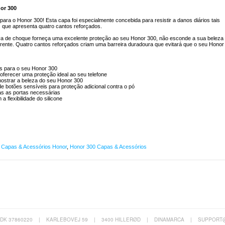
or 300
ra o Honor 300! Esta capa foi especialmente concebida para resistir a danos diários tais
que apresenta quatro cantos reforçados.
va de choque forneça uma excelente proteção ao seu Honor 300, não esconde a sua beleza
arente. Quatro cantos reforçados criam uma barreira duradoura que evitará que o seu Honor
as para o seu Honor 300
oferecer uma proteção ideal ao seu telefone
mostrar a beleza do seu Honor 300
 botões sensíveis para proteção adicional contra o pó
as as portas necessárias
 flexibilidade do silicone
,
Capas & Acessórios Honor
,
Honor 300 Capas & Acessórios
 DK 37860220
|
KARLEBOVEJ 59
|
3400 HILLERØD
|
DINAMARCA
|
SUPPORT