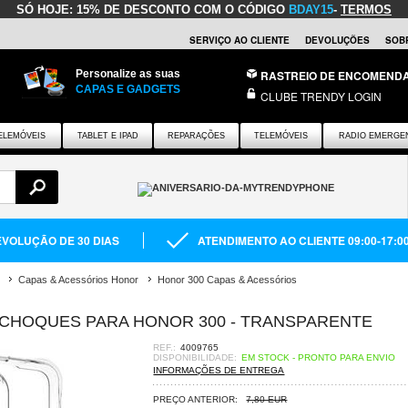
SÓ HOJE:
15% DE DESCONTO COM O CÓDIGO
BDAY15
-
TERMOS
SERVIÇO AO CLIENTE
DEVOLUÇÕES
SOB
Personalize as suas
RASTREIO DE ENCOMEND
CAPAS E GADGETS
CLUBE TRENDY LOGIN
ELEMÓVEIS
TABLET E IPAD
REPARAÇÕES
TELEMÓVEIS
RADIO EMERGE
VOLUÇÃO DE 30 DIAS
ATENDIMENTO AO CLIENTE 09:00-17:0
Capas & Acessórios Honor
Honor 300 Capas & Acessórios
A CHOQUES PARA HONOR 300 - TRANSPARENTE
REF.:
4009765
DISPONIBILIDADE:
EM STOCK - PRONTO PARA ENVIO
INFORMAÇÕES DE ENTREGA
PREÇO ANTERIOR:
7,80 EUR