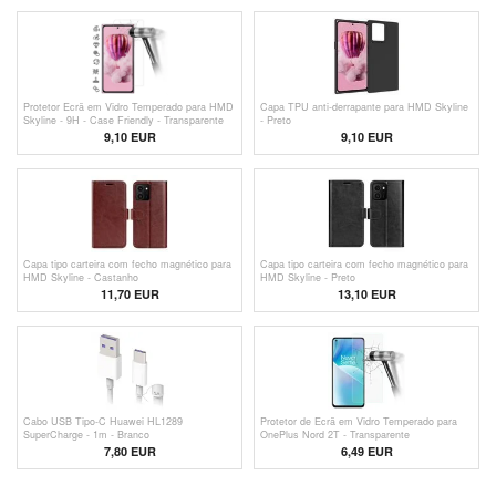
Protetor Ecrã em Vidro Temperado para HMD
Capa TPU anti-derrapante para HMD Skyline
Skyline - 9H - Case Friendly - Transparente
- Preto
9,10 EUR
9,10 EUR
Capa tipo carteira com fecho magnético para
Capa tipo carteira com fecho magnético para
HMD Skyline - Castanho
HMD Skyline - Preto
11,70 EUR
13,10 EUR
Cabo USB Tipo-C Huawei HL1289
Protetor de Ecrã em Vidro Temperado para
SuperCharge - 1m - Branco
OnePlus Nord 2T - Transparente
7,80 EUR
6,49 EUR