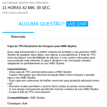
ENCOMENDE DENTRO DOS PRÓXIMOS
21 HORAS 42 MIN. 38 SEC.
PARA ENVIO AMANHÃ.
ALGUMA QUESTÃO?
LIVE CHAT
Descrição
Capa de TPU Resistente de Choques para HMD Skyline
Esta capa transparente é a melhor maneira de proteger o seu precioso HMD
Skyline de qualquer dano diário, sem alterar a sua aparência. É feita de TPU
extra duradouro com flexibilidade de silicone, e com cantos reforçados para
uma proteção mais eficiente. A capa é ultraleve e de concepção simples,
adaptando-se perfeitamente ao seu HMD Skyline.
Características:
- Uma capa de TPU amortecedora para o HMD Skyline
- Cantos reforçados que oferecem proteção ideal contra choques e quedas
para o seu HMD Skyline
- Esta capa tem coberturas de botões sensíveis para proteção adicional contra
o pó
- Recortes exatos permitem o acesso fácil a todas as portas necessárias
- O seu design transparente permite-lhe mostrar a beleza do seu HMD Skyline
- A capa é feita de TPU extra durável
Compatibilidade:
HMD Skyline
Embalagem: Bulk