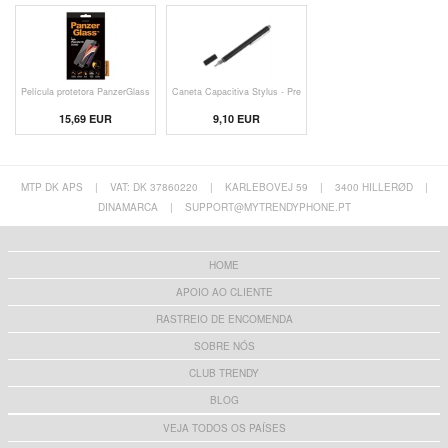
Película protetora PanzerGlass
Caneta Capacitiva Stylus - Pre
15,69 EUR
9,10 EUR
MTP DK APS
|
VAT: DK 37860220
|
KARLEBOVEJ 59
|
3400 HILLERØD
|
DINAMARCA
|
SUPPORT@MYTRENDYPHONE.PT
HOME
APOIO AO CLIENTE
RASTREIO DE ENCOMENDA
SOBRE NÓS
CLUB TRENDY
BLOG
VEJA TODOS OS PAÍSES