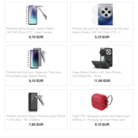
Protector de Ecrã para Xiaomi Redmi
Protetor de Lente da Câmara Imak HD para
14R/14C/Poco C75 - Case Friendly -
Xiaomi Redmi 14R/14C/Poco C75 - 2
Transparente
Unidades
9,10 EUR
5,10
EUR
Protetor de Ecrã com Cobertura Total para
Capa Xiaomi Redmi 14C Tech-Protect
Privacidade para Xiaomi Redmi
CamShield Pro - Preto
14C/14R/Poco C75 - Borda Preta
9,10 EUR
11,09 EUR
Protetor de Ecrã Panzer Premium para iPhone
Capa TPU reforçada à prova de choque para
11 Pro Max - 9H, 0.33mm
AirPods 4 - Proteção de nível militar com
mosquetão - Vermelho
7,80 EUR
9,10 EUR