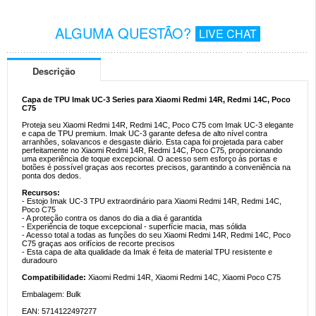
ALGUMA QUESTÃO?
LIVE CHAT
Descrição
Capa de TPU Imak UC-3 Series para Xiaomi Redmi 14R, Redmi 14C, Poco
C75
Proteja seu Xiaomi Redmi 14R, Redmi 14C, Poco C75 com Imak UC-3 elegante
e capa de TPU premium. Imak UC-3 garante defesa de alto nível contra
arranhões, solavancos e desgaste diário. Esta capa foi projetada para caber
perfeitamente no Xiaomi Redmi 14R, Redmi 14C, Poco C75, proporcionando
uma experiência de toque excepcional. O acesso sem esforço às portas e
botões é possível graças aos recortes precisos, garantindo a conveniência na
ponta dos dedos.
Recursos:
- Estojo Imak UC-3 TPU extraordinário para Xiaomi Redmi 14R, Redmi 14C,
Poco C75
- A proteção contra os danos do dia a dia é garantida
- Experiência de toque excepcional - superfície macia, mas sólida
- Acesso total a todas as funções do seu Xiaomi Redmi 14R, Redmi 14C, Poco
C75 graças aos orifícios de recorte precisos
- Esta capa de alta qualidade da Imak é feita de material TPU resistente e
duradouro
Compatibilidade:
Xiaomi Redmi 14R, Xiaomi Redmi 14C, Xiaomi Poco C75
Embalagem: Bulk
EAN: 5714122497277