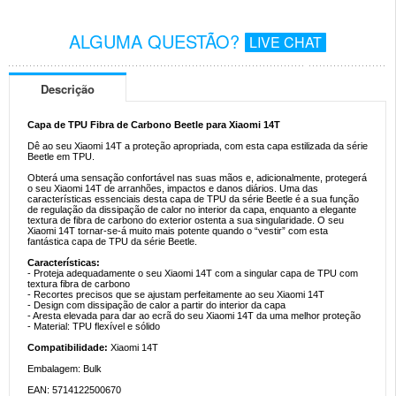
ALGUMA QUESTÃO?
LIVE CHAT
Descrição
Capa de TPU Fibra de Carbono Beetle para Xiaomi 14T
Dê ao seu Xiaomi 14T a proteção apropriada, com esta capa estilizada da série
Beetle em TPU.
Obterá uma sensação confortável nas suas mãos e, adicionalmente, protegerá
o seu Xiaomi 14T de arranhões, impactos e danos diários. Uma das
características essenciais desta capa de TPU da série Beetle é a sua função
de regulação da dissipação de calor no interior da capa, enquanto a elegante
textura de fibra de carbono do exterior ostenta a sua singularidade. O seu
Xiaomi 14T tornar-se-á muito mais potente quando o “vestir” com esta
fantástica capa de TPU da série Beetle.
Características:
- Proteja adequadamente o seu Xiaomi 14T com a singular capa de TPU com
textura fibra de carbono
- Recortes precisos que se ajustam perfeitamente ao seu Xiaomi 14T
- Design com dissipação de calor a partir do interior da capa
- Aresta elevada para dar ao ecrã do seu Xiaomi 14T da uma melhor proteção
- Material: TPU flexível e sólido
Compatibilidade:
Xiaomi 14T
Embalagem: Bulk
EAN: 5714122500670