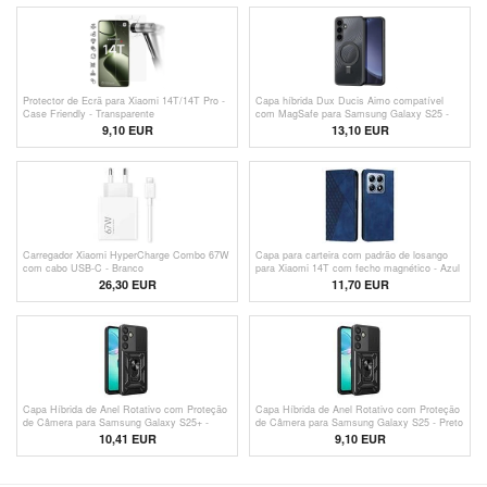
Protector de Ecrã para Xiaomi 14T/14T Pro -
Capa híbrida Dux Ducis Aimo compatível
Case Friendly - Transparente
com MagSafe para Samsung Galaxy S25 -
Preto
9,10 EUR
13,10 EUR
Carregador Xiaomi HyperCharge Combo 67W
Capa para carteira com padrão de losango
com cabo USB-C - Branco
para Xiaomi 14T com fecho magnético - Azul
26,30 EUR
11,70 EUR
Capa Híbrida de Anel Rotativo com Proteção
Capa Híbrida de Anel Rotativo com Proteção
de Câmera para Samsung Galaxy S25+ -
de Câmera para Samsung Galaxy S25 - Preto
Preto
10,41 EUR
9,10
EUR