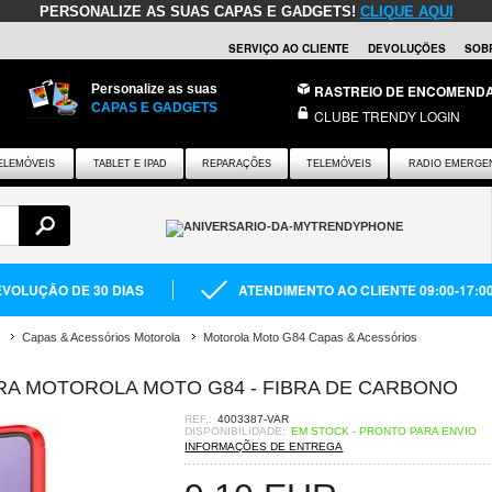
PERSONALIZE AS SUAS CAPAS E GADGETS!
CLIQUE AQUI
SERVIÇO AO CLIENTE
DEVOLUÇÕES
SOB
Personalize as suas
RASTREIO DE ENCOMEND
CAPAS E GADGETS
CLUBE TRENDY LOGIN
ELEMÓVEIS
TABLET E IPAD
REPARAÇÕES
TELEMÓVEIS
RADIO EMERGE
VOLUÇÃO DE 30 DIAS
ATENDIMENTO AO CLIENTE 09:00-17:0
Capas & Acessórios Motorola
Motorola Moto G84 Capas & Acessórios
RA MOTOROLA MOTO G84 - FIBRA DE CARBONO
REF.:
4003387-VAR
DISPONIBILIDADE:
EM STOCK - PRONTO PARA ENVIO
INFORMAÇÕES DE ENTREGA