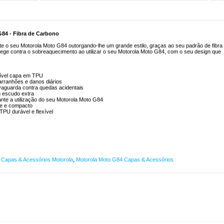
84 - Fibra de Carbono
o seu Motorola Moto G84 outorgando-lhe um grande estilo, graças ao seu padrão de fibra
tege contra o sobreaquecimento ao utilizar o seu Motorola Moto G84, com o seu design que
rível capa em TPU
arranhões e danos diários
aguarda contra quedas acidentais
m escudo extra
nte a utilização do seu Motorola Moto G84
ve e compacto
TPU durável e flexível
,
Capas & Acessórios Motorola
,
Motorola Moto G84 Capas & Acessórios