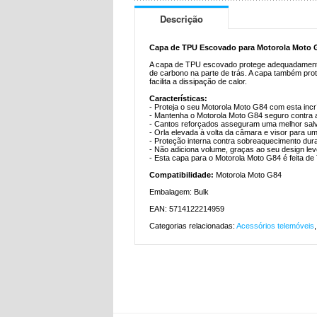
Descrição
Capa de TPU Escovado para Motorola Moto G
A capa de TPU escovado protege adequadamente 
de carbono na parte de trás. A capa também pro
facilita a dissipação de calor.
Características:
- Proteja o seu Motorola Moto G84 com esta inc
- Mantenha o Motorola Moto G84 seguro contra 
- Cantos reforçados asseguram uma melhor salv
- Orla elevada à volta da câmara e visor para u
- Proteção interna contra sobreaquecimento dura
- Não adiciona volume, graças ao seu design le
- Esta capa para o Motorola Moto G84 é feita de 
Compatibilidade:
Motorola Moto G84
Embalagem: Bulk
EAN: 5714122214959
Categorias relacionadas:
Acessórios telemóveis