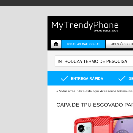
TODAS AS CATEGORIAS
ACESSÓRIOS T
ENTREGA RÁPIDA
DE
«
Voltar atrás
Você está aqui:
Acessórios telemóveis
CAPA DE TPU ESCOVADO PA