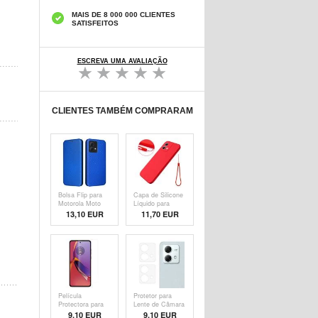
MAIS DE 8 000 000 CLIENTES
SATISFEITOS
ESCREVA UMA AVALIAÇÃO
CLIENTES TAMBÉM COMPRARAM
Bolsa Flip para
Capa de Silicone
Motorola Moto
Líquido para
G84 - Fibra de
Motorola Moto
13,10 EUR
11,70 EUR
Carbono
G84
Película
Protetor para
Protectora para
Lente de Câmara
Motorola Moto
em Vidro
9,10 EUR
9,10 EUR