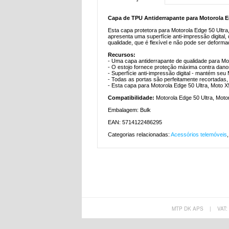
Capa de TPU Antiderrapante para Motorola Ed
Esta capa protetora para Motorola Edge 50 Ultra,
apresenta uma superfície anti-impressão digital,
qualidade, que é flexível e não pode ser deforma
Recursos:
- Uma capa antiderrapante de qualidade para Mot
- O estojo fornece proteção máxima contra dano
- Superfície anti-impressão digital - mantém seu
- Todas as portas são perfeitamente recortadas,
- Esta capa para Motorola Edge 50 Ultra, Moto X5
Compatibilidade:
Motorola Edge 50 Ultra, Moto
Embalagem: Bulk
EAN: 5714122486295
Categorias relacionadas:
Acessórios telemóveis
MTP DK APS
|
VAT: