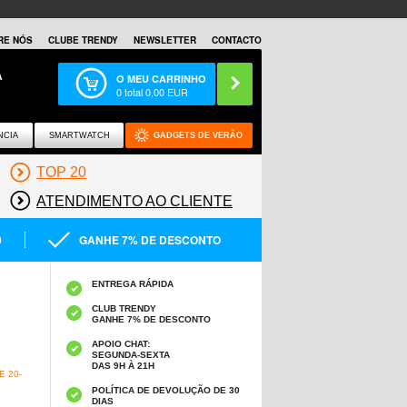
RE NÓS
CLUBE TRENDY
NEWSLETTER
CONTACTO
A
O MEU CARRINHO
0
total
0,00
EUR
NCIA
SMARTWATCH
GADGETS DE VERÃO
TOP 20
ATENDIMENTO AO CLIENTE
0
GANHE 7% DE DESCONTO
ENTREGA RÁPIDA
CLUB TRENDY
GANHE 7% DE DESCONTO
APOIO CHAT:
SEGUNDA-SEXTA
DAS 9H À 21H
 20-
POLÍTICA DE DEVOLUÇÃO DE 30
DIAS