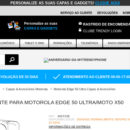
PERSONALIZE AS SUAS CAPAS E GADGETS!
CLIQUE AQUI
SERVIÇO AO CLIENTE
DEVOLUÇÕES
SOB
Personalize as suas
RASTREIO DE ENCOMEND
CAPAS E GADGETS
CLUBE TRENDY LOGIN
ELEMÓVEIS
TABLET E IPAD
REPARAÇÕES
TELEMÓVEIS
RADIO EMERGE
VOLUÇÃO DE 30 DIAS
ATENDIMENTO AO CLIENTE 09:00-17:0
Capas & Acessórios Motorola
Motorola Edge 50 Ultra Capas & Acessórios
NTE PARA MOTOROLA EDGE 50 ULTRA/MOTO X50
REF.:
4007238
DISPONIBILIDADE:
ENVIADO NORMALMENTE DENTRO DE
25 DIAS
INFORMAÇÕES DE ENTREGA