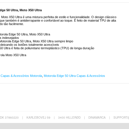
ge 50 Ultra, Moto X50 Ultra
 Moto X50 Ultra é uma mistura perfeita de estilo e funcionalidade. O design clássico
 que também é antiderrapante e confortável ao toque. É feito de material TPU de alta
do tão facilmente.
orola Edge 50 Ultra, Moto X50 Ultra
s indesejados
 Motorola Edge 50 Ultra, Moto X50 Ultra sempre limpo
 deixando os botões totalmente acessíveis
0 Ultra é feita de poliuretano termoplástico (TPU) de longa duração
rola Moto X50 Ultra
,
Capas & Acessórios Motorola
,
Motorola Edge 50 Ultra Capas & Acessórios
 DK 37860220
|
KARLEBOVEJ 59
|
3400 HILLERØD
|
DINAMARCA
|
SUPPORT