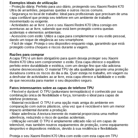
Exemplos ideais de utilização
- Proteção diária: Perfeito para uso diário, protegendo seu Xiaomi Redmi K70
Ultra de arranhões, pequenas quedas e outros riscos comuns.
- Segurança no local de trabalho: Ideal para profissionais que precisam de uma
capa confiável que proteja seu telefone em um ambiente de trabalho
movimentado ou exigente.
- Actividades ao ar livre: Leve o seu Xiaomi Redmi K70 Ultra consigo em
aventuras ao ar livre, sabendo que está bem protegido contra quedas
acidentais e elementos ambientais.
- Acessório com estilo: Utilize a capa para complementar o seu estilo pessoal,
dando um toque de elegância ao seu smartphone.
- Fácil de viajar: Proteja o seu dispositivo enquanto viaja, garantindo que está
protegido contra choques e riscos durante a viagem.
Razões para comprar
A capa TPU é um item obrigatório para quem deseja proteger seu Xiaomi
Redmi K70 Ultra sem comprometer o estilo. Esta capa oferece o equilíbrio
perfeito entre durabilidade e estética, com um design fino que não adiciona
volume desnecessário. O material TPU de alta qualidade garante uma proteção
duradoura contra os riscos do dia a dia. Quer esteja no trabalho, em viagem ou
a desfrutar de actividades ao ar livre, esta capa oferece a fiabilidade e o estilo
de que necessita para manter o seu dispositivo seguro.
Fatos interessantes sobre as capas de telefone TPU
- Flexível e durável: O TPU (poliuretano termoplástico) é conhecido por sua
combinação única de flexibilidade e força, tornando-o ideal para capas de
telefone protetoras.
- Material reciclável: O TPU é uma opção mais amiga do ambiente em
comparação com outros plásticos, uma vez que é reciclável e tem um menor
impacto ambiental durante a produção.
- Maior aderência: A textura inerente do material proporciona uma melhor
aderência, reduzindo o risco de quedas acidentais.
- Utilização versátil: O TPU é amplamente utilizado não só em capas de
telemóvel, mas também noutros equipamentos de proteção, como equipamento
desportivo e dispositivos médicos, devido à sua resiliência e flexibilidade.
Proteja o seu Xiaomi Redmi K70 Ultra com estilo com esta capa em TPU