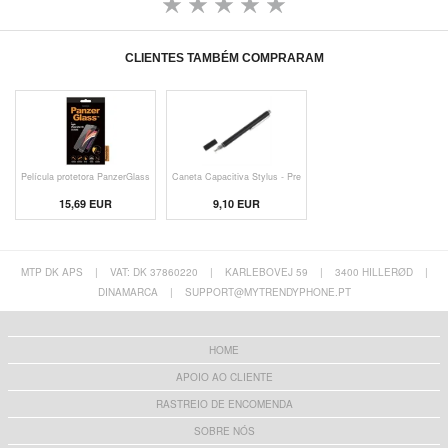
CLIENTES TAMBÉM COMPRARAM
Película protetora PanzerGlass
Caneta Capacitiva Stylus - Pre
15,69 EUR
9,10 EUR
MTP DK APS
|
VAT: DK 37860220
|
KARLEBOVEJ 59
|
3400 HILLERØD
|
DINAMARCA
|
SUPPORT@MYTRENDYPHONE.PT
HOME
APOIO AO CLIENTE
RASTREIO DE ENCOMENDA
SOBRE NÓS