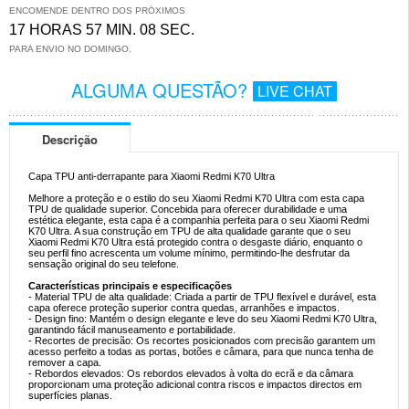
ENCOMENDE DENTRO DOS PRÓXIMOS
17 HORAS 57 MIN. 08 SEC.
PARA ENVIO NO DOMINGO.
ALGUMA QUESTÃO?
LIVE CHAT
Descrição
Capa TPU anti-derrapante para Xiaomi Redmi K70 Ultra
Melhore a proteção e o estilo do seu Xiaomi Redmi K70 Ultra com esta capa
TPU de qualidade superior. Concebida para oferecer durabilidade e uma
estética elegante, esta capa é a companhia perfeita para o seu Xiaomi Redmi
K70 Ultra. A sua construção em TPU de alta qualidade garante que o seu
Xiaomi Redmi K70 Ultra está protegido contra o desgaste diário, enquanto o
seu perfil fino acrescenta um volume mínimo, permitindo-lhe desfrutar da
sensação original do seu telefone.
Características principais e especificações
- Material TPU de alta qualidade: Criada a partir de TPU flexível e durável, esta
capa oferece proteção superior contra quedas, arranhões e impactos.
- Design fino: Mantém o design elegante e leve do seu Xiaomi Redmi K70 Ultra,
garantindo fácil manuseamento e portabilidade.
- Recortes de precisão: Os recortes posicionados com precisão garantem um
acesso perfeito a todas as portas, botões e câmara, para que nunca tenha de
remover a capa.
- Rebordos elevados: Os rebordos elevados à volta do ecrã e da câmara
proporcionam uma proteção adicional contra riscos e impactos directos em
superfícies planas.