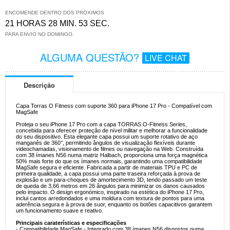
ENCOMENDE DENTRO DOS PRÓXIMOS
21 HORAS 28 MIN. 53 SEC.
PARA ENVIO NO DOMINGO.
ALGUMA QUESTÃO?
LIVE CHAT
Descrição
Capa Torras O Fitness com suporte 360 para iPhone 17 Pro - Compatível com
MagSafe
Proteja o seu iPhone 17 Pro com a capa TORRAS O-Fitness Series,
concebida para oferecer proteção de nível militar e melhorar a funcionalidade
do seu dispositivo. Esta elegante capa possui um suporte rotativo de aço
manganês de 360°, permitindo ângulos de visualização flexíveis durante
videochamadas, visionamento de filmes ou navegação na Web. Construída
com 38 ímanes N56 numa matriz Halbach, proporciona uma força magnética
50% mais forte do que os ímanes normais, garantindo uma compatibilidade
MagSafe segura e eficiente. Fabricada a partir de materiais TPU e PC de
primeira qualidade, a capa possui uma parte traseira reforçada à prova de
explosão e um para-choques de amortecimento 3D, tendo passado um teste
de queda de 3,66 metros em 26 ângulos para minimizar os danos causados
pelo impacto. O design ergonómico, inspirado na estética do iPhone 17 Pro,
inclui cantos arredondados e uma moldura com textura de pontos para uma
aderência segura e à prova de suor, enquanto os botões capacitivos garantem
um funcionamento suave e reativo.
Principais caraterísticas e especificações
- Compatibilidade MagSafe - Integrado com 38 ímanes N56 dispostos numa