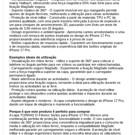
matriz Halbach, oferecendo uma força magnética 50% mais forte para uma
fixação MagSafe segura.
- Suporte rotativo de 360° - O suporte invisível em aço manganês permite
ajustes de ângulo flexíveis, melhorando a utilização para várias actividades.
- Proteção de nível militar - Construído a partir de materiais TPU e PC de
primeira qualidade, com uma parte traseira reforçada à prova de explosão e
um para-choques de amortecimento 3D, passando com êxito um teste de
queda de 3,66 metros em 26 ângulos.
- Design ergonómico e antiderrapante - Apresenta cantos arredondados e uma
moldura com textura de pontos inspirada no design do iPhone 17 Pro,
proporcionando uma aderência segura e à prova de suor.
- Botões capacitivos de resposta rápida - Garantem um funcionamento suave
e de resposta rápida, mantendo a experiência tátil dos botões originais do
iPhone 17 Pro.
Exemplos ideais de utilização
- Visualização em mãos-livres - Utilize o suporte de 360° para colocar o
telefone no ângulo perfeito para ver vídeos ou participar em videochamadas.
- Carregamento seguro MagSafe - Experimente a fixação MagSafe melhorada
com a força magnética superior da capa, garantindo que o carregador
permanece ligado.
- Maior aderência durante as actividades - O design antiderrapante
proporciona uma fixação segura, tornando-a ideal para utilização durante os
treinos ou actividades ao ar livre.
- Proteção contra quedas na utilização diária - A proteção de nível militar
protege o seu dispositivo contra quedas acidentais e impactos durante as
actividades diárias.
- Aspeto elegante e moderno - A capa complementa o design do iPhone 17 Pro,
dando um toque de elegância e mantendo a funcionalidade.
Porque é que este produto é perfeito para comprar
A capa TORRAS O-Fitness Series para iPhone 17 Pro oferece uma
combinação perfeita de proteção, funcionalidade e estilo. O seu suporte
rotativo de 360° proporciona uma conveniência inigualável para o consumo de
media e utilização em mãos-livres, enquanto a compatibilidade MagSafe
melhorada garante um carregamento seguro e eficiente. A proteção de nível
militar e o design ergonómico fazem dela a escolha ideal para os utilizadores