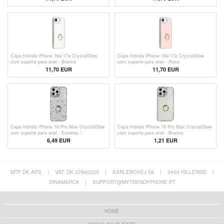
Capa híbrida iPhone 16e/17e CrystalGlow
Capa híbrida iPhone 16e/17e CrystalGlow
com suporte para anel - Branco
com suporte para anel - Rosa
11,70 EUR
11,70 EUR
Capa híbrida iPhone 16 Pro Max CrystalGlow
Capa híbrida iPhone 16 Pro Max CrystalGlow
com suporte para anel - Estrelas /
com suporte para anel - Branco
Transparente
6,49
EUR
1,21
EUR
MTP DK APS
|
VAT: DK 37860220
|
KARLEBOVEJ 59
|
3400 HILLERØD
|
DINAMARCA
|
SUPPORT@MYTRENDYPHONE.PT
HOME