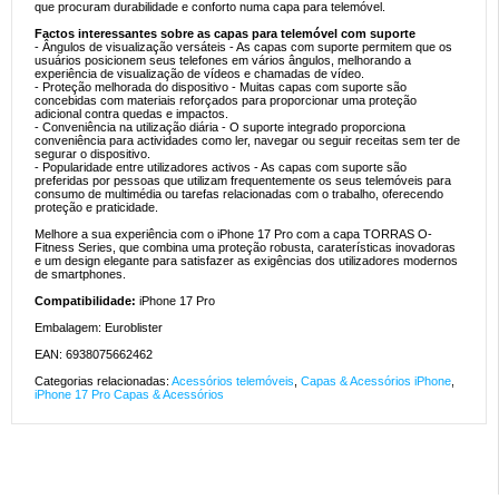
que procuram durabilidade e conforto numa capa para telemóvel.
Factos interessantes sobre as capas para telemóvel com suporte
- Ângulos de visualização versáteis - As capas com suporte permitem que os
usuários posicionem seus telefones em vários ângulos, melhorando a
experiência de visualização de vídeos e chamadas de vídeo.
- Proteção melhorada do dispositivo - Muitas capas com suporte são
concebidas com materiais reforçados para proporcionar uma proteção
adicional contra quedas e impactos.
- Conveniência na utilização diária - O suporte integrado proporciona
conveniência para actividades como ler, navegar ou seguir receitas sem ter de
segurar o dispositivo.
- Popularidade entre utilizadores activos - As capas com suporte são
preferidas por pessoas que utilizam frequentemente os seus telemóveis para
consumo de multimédia ou tarefas relacionadas com o trabalho, oferecendo
proteção e praticidade.
Melhore a sua experiência com o iPhone 17 Pro com a capa TORRAS O-
Fitness Series, que combina uma proteção robusta, caraterísticas inovadoras
e um design elegante para satisfazer as exigências dos utilizadores modernos
de smartphones.
Compatibilidade:
iPhone 17 Pro
Embalagem: Euroblister
EAN: 6938075662462
Categorias relacionadas:
Acessórios telemóveis
,
Capas & Acessórios iPhone
,
iPhone 17 Pro Capas & Acessórios