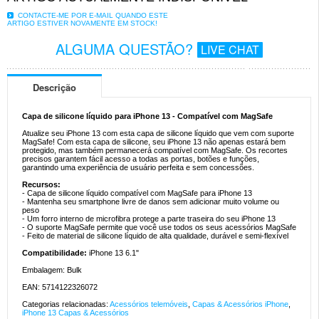
CONTACTE-ME POR E-MAIL QUANDO ESTE
ARTIGO ESTIVER NOVAMENTE EM STOCK!
ALGUMA QUESTÃO?
LIVE CHAT
Descrição
Capa de silicone líquido para iPhone 13 - Compatível com MagSafe
Atualize seu iPhone 13 com esta capa de silicone líquido que vem com suporte
MagSafe! Com esta capa de silicone, seu iPhone 13 não apenas estará bem
protegido, mas também permanecerá compatível com MagSafe. Os recortes
precisos garantem fácil acesso a todas as portas, botões e funções,
garantindo uma experiência de usuário perfeita e sem concessões.
Recursos:
- Capa de silicone líquido compatível com MagSafe para iPhone 13
- Mantenha seu smartphone livre de danos sem adicionar muito volume ou
peso
- Um forro interno de microfibra protege a parte traseira do seu iPhone 13
- O suporte MagSafe permite que você use todos os seus acessórios MagSafe
- Feito de material de silicone líquido de alta qualidade, durável e semi-flexível
Compatibilidade:
iPhone 13 6.1"
Embalagem: Bulk
EAN: 5714122326072
Categorias relacionadas:
Acessórios telemóveis
,
Capas & Acessórios iPhone
,
iPhone 13 Capas & Acessórios