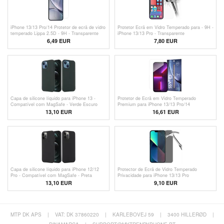
iPhone 13/13 Pro/14 Protetor de ecrã de vidro
Protetor Ecrã em Vidro Temperado para - 9H -
temperado Lippa 2.5D - 9H - Transparente
iPhone 13/13 Pro - Transparente
6,49
EUR
7,80 EUR
Capa de silicone líquido para iPhone 13 -
Protetor de Ecrã em Vidro Temperado
Compatível com MagSafe - Verde Escuro
Premium para iPhone 13/13 Pro/14
13,10 EUR
16,61 EUR
Capa de silicone líquido para iPhone 12/12
Protector de Ecrã de Vidro Temperado
Pro - Compatível com MagSafe - Preta
Privacidade para iPhone 13/13 Pro
13,10 EUR
9,10 EUR
MTP DK APS
|
VAT: DK 37860220
|
KARLEBOVEJ 59
|
3400 HILLERØD
|