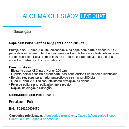
ALGUMA QUESTÃO?
LIVE CHAT
Descrição
Capa com Porta-Cartões KSQ para Honor 200 Lite
Proteja o seu Honor 200 Lite, colocando-o na capa com porta-cartões KSQ. A
partir desse momento, também os seus cartões de banco e identidade estarão
sempre consigo. Feita de materiais resistentes, escuda eficazmente o seu
aparelho contra quedas e arranhões.
Características:
- Elegante capa KSQ para Honor 200 Lite
- O porta-cartões facilita o transporte dos seus cartões de banco e identidade
- Bordas elevadas para maior proteção do seu Honor 200 Lite
- O seu Honor 200 Lite fica totalmente protegido de danos
- Feita de poliuretano, policarbonato e tecido
- Rápida instalação e remoção
Compatibilidade:
Honor 200 Lite
Embalagem: Bulk
EAN: 5714122493057
Categorias relacionadas:
Acessórios telemóveis
,
Capas & Acessórios Honor
,
Honor 200 Lite Capas & Acessórios