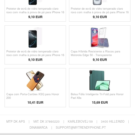
Protetor de ecrã de vidro temperado claro
Protetor de ecrã de vidro temperado claro
roxo com malha à prova de pó para iPhone 16
roxo com malha à prova de pó para iPhone 16
Pro - Transparente
Plus - Transparente
9,10 EUR
9,10 EUR
Protetor de ecrã de vidro temperado claro
Capa Híbrida Resistente a Riscos para
roxo com malha à prova de pó para iPhone 16
Motorola Edge 50 - Transparente
Pro Max - Transparente
9,10 EUR
9,10 EUR
Capa com Porta-Cartões KSQ para Honor
Bolsa Fólio Inteligente Tri-Fold para Honor
200
Pad X8a
10,41 EUR
15,69 EUR
MTP DK APS
|
VAT: DK 37860220
|
KARLEBOVEJ 59
|
3400 HILLERØD
|
DINAMARCA
|
SUPPORT@MYTRENDYPHONE.PT