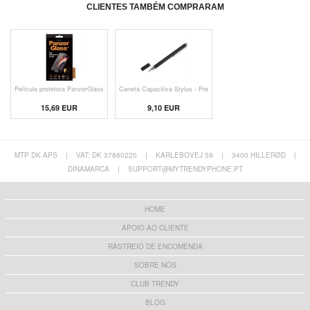
CLIENTES TAMBÉM COMPRARAM
Película protetora PanzerGlass
Caneta Capacitiva Stylus - Pre
15,69 EUR
9,10 EUR
MTP DK APS
|
VAT: DK 37860220
|
KARLEBOVEJ 59
|
3400 HILLERØD
|
DINAMARCA
|
SUPPORT@MYTRENDYPHONE.PT
HOME
APOIO AO CLIENTE
RASTREIO DE ENCOMENDA
SOBRE NÓS
CLUB TRENDY
BLOG