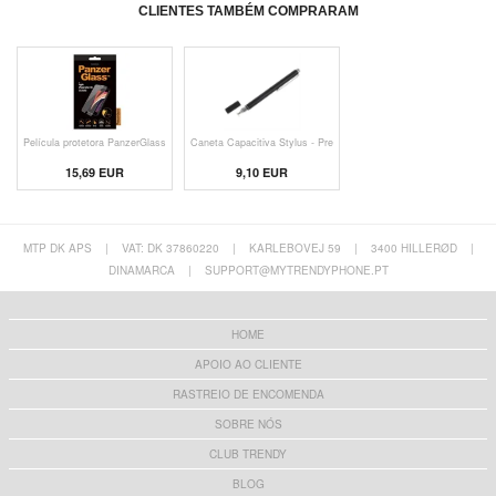
CLIENTES TAMBÉM COMPRARAM
Película protetora PanzerGlass
Caneta Capacitiva Stylus - Pre
15,69 EUR
9,10 EUR
MTP DK APS
|
VAT: DK 37860220
|
KARLEBOVEJ 59
|
3400 HILLERØD
|
DINAMARCA
|
SUPPORT@MYTRENDYPHONE.PT
HOME
APOIO AO CLIENTE
RASTREIO DE ENCOMENDA
SOBRE NÓS
CLUB TRENDY
BLOG