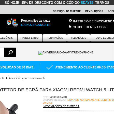
SÓ HOJE:
15% DE DESCONTO COM O CÓDIGO
BDAY15
-
TERMOS
SERVIÇO AO CLIENTE
DEVOLUÇÕES
SOB
Personalize as suas
RASTREIO DE ENCOMEND
CAPAS E GADGETS
CLUBE TRENDY LOGIN
ELEMÓVEIS
TABLET E IPAD
REPARAÇÕES
TELEMÓVEIS
RADIO EMERGE
VOLUÇÃO DE 30 DIAS
ATENDIMENTO AO CLIENTE 09:00-17:0
tch
Acessórios para smartwatch
TETOR DE ECRÃ PARA XIAOMI REDMI WATCH 5 LI
REF.:
4008563-VAR
DISPONIBILIDADE:
ENVIADO NORMALMENTE DENTRO DE
25 DIAS
INFORMAÇÕES DE ENTREGA