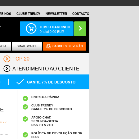
RE NÓS
CLUBE TRENDY
NEWSLETTER
CONTACTO
A
O MEU CARRINHO
0
total
0,00
EUR
NCIA
SMARTWATCH
GADGETS DE VERÃO
TOP 20
ATENDIMENTO AO CLIENTE
0
GANHE 7% DE DESCONTO
ENTREGA RÁPIDA
CLUB TRENDY
TE
GANHE 7% DE DESCONTO
APOIO CHAT:
SEGUNDA-SEXTA
 20-
DAS 9H À 21H
POLÍTICA DE DEVOLUÇÃO DE 30
DIAS