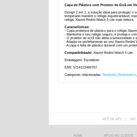
Capa de Plástico com Protetor de Ecrã em V
Design 2 em 1, a solução ideal para proteger o 
temperado mantém o relógio inquebrantável, mas 
relógio Xiaomi Redmi Watch 5 Lite mais beleza.
Características:
- Capa protetora de plástico para o relógio Xiao
- Mantenha o seu relógio seguro, e proteja-o con
- O protetor de ecrã não afeta a luminosidade e a
- Adapta-se perfeitamente ao seu Xiaomi Redmi Wa
- A capa é feita de plástico durável com um prot
Compatibilidade:
Xiaomi Redmi Watch 5 Lite
Embalagem: Euroblister
EAN: 5714122499707
Categorias relacionadas:
Bluetooth
,
Smartwatch
MTP DK APS
|
VAT:
HOME
APOIO AO CLIENTE