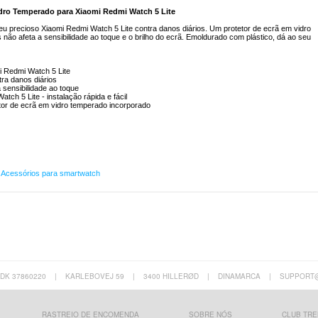
idro Temperado para Xiaomi Redmi Watch 5 Lite
seu precioso Xiaomi Redmi Watch 5 Lite contra danos diários. Um protetor de ecrã em vidro
não afeta a sensibilidade ao toque e o brilho do ecrã. Emoldurado com plástico, dá ao seu
mi Redmi Watch 5 Lite
tra danos diários
 sensibilidade ao toque
tch 5 Lite - instalação rápida e fácil
etor de ecrã em vidro temperado incorporado
,
Acessórios para smartwatch
 DK 37860220
|
KARLEBOVEJ 59
|
3400 HILLERØD
|
DINAMARCA
|
SUPPORT
RASTREIO DE ENCOMENDA
SOBRE NÓS
CLUB TRE